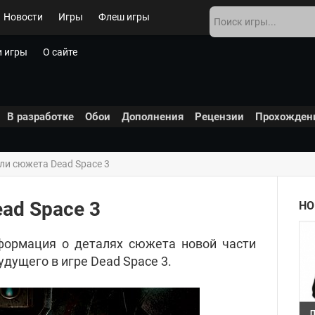
Новости
Игры
Флеш игры
 игры
О сайте
В разработке
Обои
Дополнения
Рецензии
Прохожден
ли сюжета Dead Space 3
ad Space 3
НО
формация о деталях сюжета новой части
дущего в игре Dead Space 3.
П