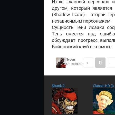
Итак, главный персонаж и
другом, который является
(Shadow Isaac) - второй ге
независимым персонажем.
Сущность Тени Исаака сос
Тень смеется над ошибка
обсуждает прогресс выпол
Бойцовский клуб в космосе.
Sygon
0
+
-
Ст. сержант
Shank 2
Classic HD (3 