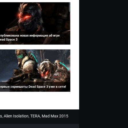
публикована новая информация об игре
ead Space 3
 последнем номере Game Informer
одтвердилась информация о наличии
ооперативного мультиплеера в игре Dead
pace 3.Разработчикам пришлось пожертв...
ервые скриншоты Dead Space 3 уже в сети!
 сети появились первые скриншоты новой
гры Dead Space 3. На скриншотах
рисутствует главный герой предыдущей
ерии, Исаак Кларк вместе с которым ест...
s
,
Alien Isolation
,
TERA
,
Mad Max 2015