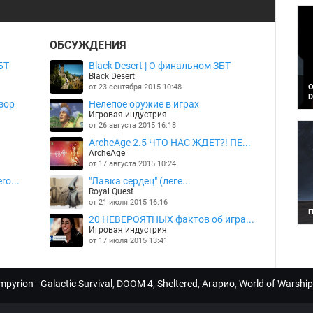
ОБСУЖДЕНИЯ
БТ
Black Desert | О финальном ЗБТ
Black Desert
от 23 сентября 2015 10:48
О
D
зор
Нелепое оружие в играх
В
Игровая индустрия
п
от 26 августа 2015 16:18
к
S
ArcheAge 2.5 ЧТО НАС ЖДЕТ?! ПЕ...
ArcheAge
от 17 августа 2015 10:24
ro...
"Лавка сердец" (леге...
Royal Quest
от 21 июля 2015 16:16
П
20 НЕВЕРОЯТНЫХ фактов об игра...
В
Игровая индустрия
и
от 17 июля 2015 13:41
п
с
mpyrion - Galactic Survival
,
DOOM 4
,
Sheltered
,
Агарио
,
World of Warship