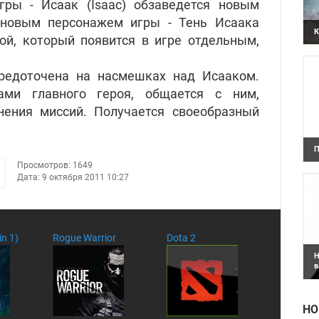
гры - Исаак (Isaac) обзаведется новым
 новым персонажем игры - Тень Исаака
К
рой, который появится в игре отдельным,
П
з
г
у
редоточена на насмешках над Исааком.
ми главного героя, общается с ним,
нения миссий. Получается своеобразный
П
В
Просмотров: 1649
А
Дата:
9 октября 2011 10:27
in 1)
Rogue Warrior
Dota 2
Н
в
г
Н
B
п
к
НО