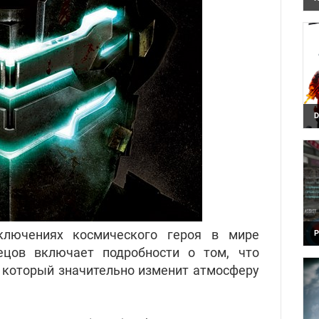
У
п
с
D
Т
Р
D
б
лючениях космического героя в мире
Р
З
ецов включает подробности о том, что
O
 который значительно изменит атмосферу