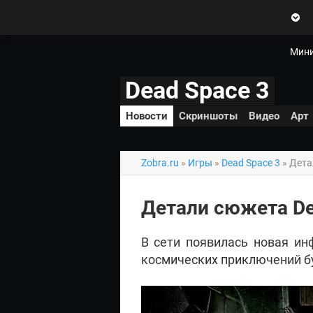
Zobra.ru - Игровое сообщество -
все о играх
П
ла
т
Мини
ф
ор
Dead Space 3
м
ы
Новости
Скриншоты
Видео
Арт
Zobra.ru
»
Игры
»
Dead Space 3
» Дета
Детали сюжета De
В сети появилась новая ин
космических приключений бу