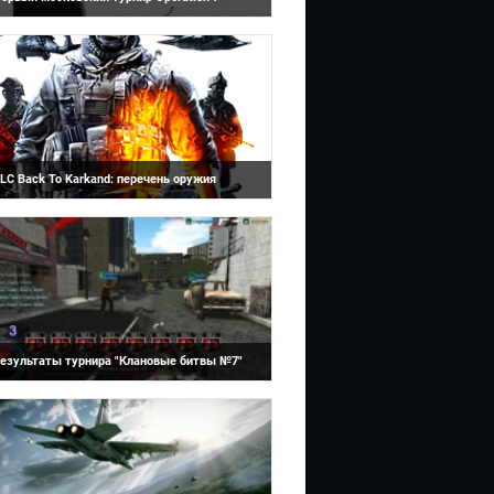
Battlefield 3
ра, друзья! 16 ноября наш с вами любимый
роект Operation7 отпразднует ровно год
воего существования с момента релиза...
LC Back To Karkand: перечень оружия
Operation 7
е, кто предзаказал Battlefield 3
асширенное издание получит бесплатный
LC называемый Back To Karkand, в котором
удет...
езультаты турнира "Клановые битвы №7"
Battlefield 3
авершился еще один турнир проекта
peration 7