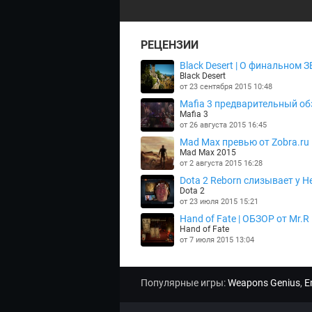
РЕЦЕНЗИИ
Black Desert | О финальном З
Black Desert
от 23 сентября 2015 10:48
Mafia 3 предварительный об
Mafia 3
от 26 августа 2015 16:45
Mad Max превью от Zobra.ru
Mad Max 2015
от 2 августа 2015 16:28
Dota 2 Reborn слизывает у He
Dota 2
от 23 июля 2015 15:21
Hand of Fate | ОБЗОР от Mr.R
Hand of Fate
от 7 июля 2015 13:04
Популярные игры:
Weapons Genius
,
E