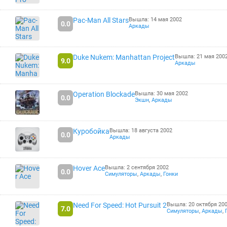
Pac-Man All Stars
Вышла: 14 мая 2002
0.0
Аркады
Duke Nukem: Manhattan Project
Вышла: 21 мая 200
9.0
Аркады
Operation Blockade
Вышла: 30 мая 2002
0.0
Экшн
,
Аркады
Куробойка
Вышла: 18 августа 2002
0.0
Аркады
Hover Ace
Вышла: 2 сентября 2002
0.0
Симуляторы
,
Аркады
,
Гонки
Need For Speed: Hot Pursuit 2
Вышла: 20 октября 20
7.0
Симуляторы
,
Аркады
,