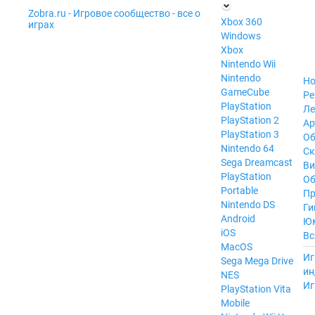
Zobra.ru - Игровое сообщество - все о
П
Xbox 360
играх
ла
Windows
т
Xbox
ф
ор
Nintendo Wii
м
Nintendo
Но
ы
GameCube
Ре
PlayStation
Ле
PlayStation 2
Ар
PlayStation 3
Об
Nintendo 64
С
Sega Dreamcast
Ви
PlayStation
Об
Portable
Пр
Nintendo DS
Ги
Android
Ю
iOS
Вс
MacOS
----
Иг
Sega Mega Drive
ин
NES
Иг
PlayStation Vita
Mobile