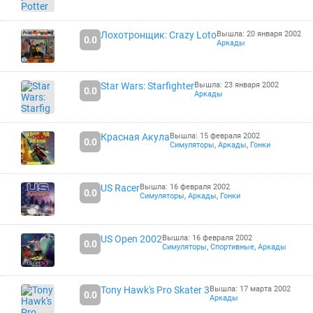
Лохотронщик: Crazy Loto
Вышла: 20 января 2002
0.0
Аркады
Star Wars: Starfighter
Вышла: 23 января 2002
0.0
Аркады
Красная Акула
Вышла: 15 февраля 2002
0.0
Симуляторы
,
Аркады
,
Гонки
US Racer
Вышла: 16 февраля 2002
0.0
Симуляторы
,
Аркады
,
Гонки
US Open 2002
Вышла: 16 февраля 2002
0.0
Симуляторы
,
Спортивные
,
Аркады
Tony Hawk's Pro Skater 3
Вышла: 17 марта 2002
0.0
Аркады