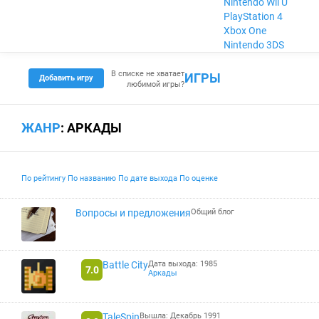
Nintendo Wii U
PlayStation 4
Xbox One
Nintendo 3DS
В списке не хватает
ИГРЫ
Добавить игру
любимой игры?
ЖАНР
: АРКАДЫ
По рейтингу
По названию
По дате выхода
По оценке
Вопросы и предложения
Общий блог
Battle City
Дата выхода: 1985
7.0
Аркады
TaleSpin
Вышла: Декабрь 1991