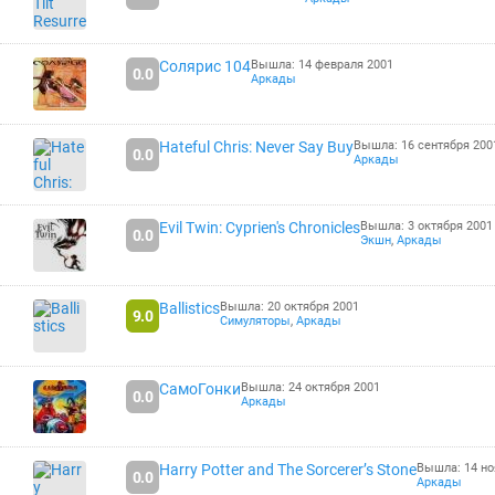
Солярис 104
Вышла: 14 февраля 2001
0.0
Аркады
Hateful Chris: Never Say Buy
Вышла: 16 сентября 200
0.0
Аркады
Evil Twin: Cyprien's Chronicles
Вышла: 3 октября 2001
0.0
Экшн
,
Аркады
Ballistics
Вышла: 20 октября 2001
9.0
Симуляторы
,
Аркады
СамоГонки
Вышла: 24 октября 2001
0.0
Аркады
Harry Potter and The Sorcerer’s Stone
Вышла: 14 но
0.0
Аркады