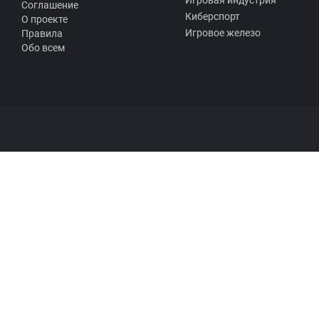
Игровая индустрия
Соглашение
Киберспорт
О проекте
Игровое железо
Правила
Обо всем