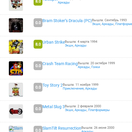
8.0
Аркады
Bram Stoker’s Dracula (PC)
Вышла: Сентябрь 1993
0.0
Экшн
,
Аркады
,
Платформ
Urban Strike
Вышла: 4 марта 1994
8.0
Экшн
,
Аркады
Crash Team Racing
Вышла: 20 октября 1999
0.0
Аркады
,
Гонки
Toy Story 2
Вышла: 11 ноября 1999
0.0
Приключения
,
Аркады
Metal Slug 3
Вышла: 2 февраля 2000
0.0
Экшн
,
Аркады
,
Платформеры
SlamTilt Resurrection
Вышла: 26 июня 2000
0.0
Аркады