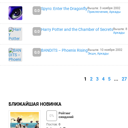
Spyro: Enter the Dragonfly
Вышла: 3 ноября 2002
0.0
Приключения
,
Аркады
Harry Potter and the Chamber of Secrets
Вышла: 8 
0.0
Аркады
BANDITS – Phoenix Rising
Вышла: 10 ноября 2002
0.0
Экшн
,
Аркады
1
2
3
4
5
...
27
БЛИЖАЙШАЯ НОВИНКА
Рейтинг
0
%
ожиданий
Постов:
0