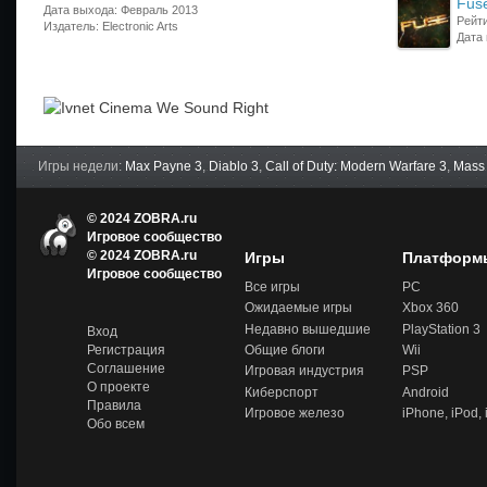
Fus
Дата выхода: Февраль 2013
Рейти
Издатель: Electronic Arts
Дата
Игры недели:
Max Payne 3
,
Diablo 3
,
Call of Duty: Modern Warfare 3
,
Mass 
© 2024 ZOBRA.ru
Игровое сообщество
© 2024 ZOBRA.ru
Игры
Платформ
Игров
Игровое сообщество
ое
Все игры
PC
сообщ
Ожидаемые игры
Xbox 360
ество
-
Недавно вышедшие
PlayStation 3
Вход
Zobra.
Общие блоги
Wii
Регистрация
ru -
Соглашение
Игровая индустрия
PSP
Игров
О проекте
ое
Киберспорт
Android
сообщ
Правила
Игровое железо
iPhone, iPod,
ество,
Обо всем
обзор
ы и
обсуж
дение