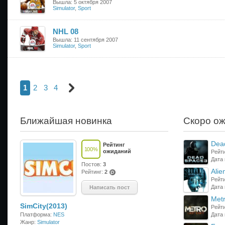
Вышла: 5 октября 2007
Simulator
,
Sport
NHL 08
Вышла: 11 сентября 2007
Simulator
,
Sport
1
2
3
4
Сле
дую
щая
Ближайшая новинка
Скоро о
стра
ниц
а
Dea
Рейтинг
100
%
ожиданий
Рейти
Дата
Постов:
3
Alie
Рейтинг:
2
(po
Рейти
ints
Дата
Написать пост
)
Metr
SimCity(2013)
Рейти
Платформа:
NES
Дата
Жанр:
Simulator