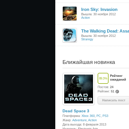
Iron Sky: Invasion
Вышла: 30 ноября 2012
Action
The Walking Dead: Assa
Вышла: 30 ноября 2012
Straregy
Ближайшая новинка
Рейтинг
89.3
%
ожиданий
Постов:
24
Рейтинг:
51
(po
ints
Написать пост
)
Dead Space 3
Платформа:
Xbox 360
,
PC
,
PS3
Жанр:
Adventure
,
Action
Дата выхода: 8 февраля 2013
Издатель: Electronic Arts