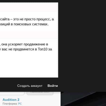
сайта – это не просто процесс, а
зиций в поисковых системах.
, она ускоряет продвижение в
родвигай любимые игры в рейтинге.
 вас не продвинется в Топ10 за
Игра дня
Читать
9.9
отзывы
+
Постов:
19
Рейтинг:
25
Создать аккаунт
Войти
(po
ints
Написать пост
)
^
Audition 2
Платформа:
PC