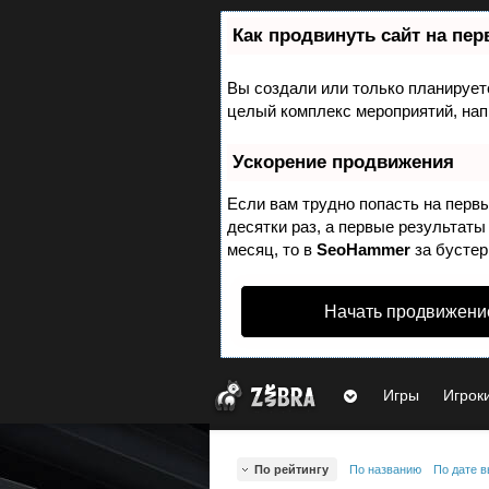
Как продвинуть сайт на пе
Вы создали или только планируете 
целый комплекс мероприятий, нап
На zobra.ru уже
3248 игр
, 2995 постов и
1880
Ускорение продвижения
Создать аккаунт
Если вам трудно попасть на перв
Уже есть аккаунт?
Войти
десятки раз, а первые результаты
месяц, то в
SeoHammer
за бусте
Игры
Начать продвижени
Н
йт
и
Игры
Игрок
Общий рейтинг
Рейтинг ожида
П
Zobra.ru -
л
Игровое
ат
сообщество -
ф
По рейтингу
По названию
По дате 
все о играх
о