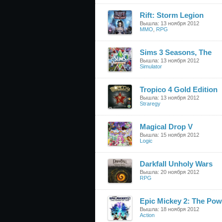
Rift: Storm Legion
Вышла: 13 ноября 2012
MMO
,
RPG
Sims 3 Seasons, The
Вышла: 13 ноября 2012
Simulator
Tropico 4 Gold Edition
Вышла: 13 ноября 2012
Straregy
Magical Drop V
Вышла: 15 ноября 2012
Logic
Darkfall Unholy Wars
Вышла: 20 ноября 2012
RPG
Epic Mickey 2: The Pow
Вышла: 18 ноября 2012
Action