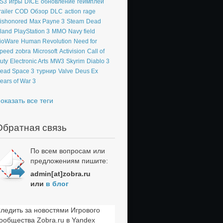
S3
игры
DICE
обновление
геймплей
railer
COD
Обзор
DLC
action
rage
ishonored
Max Payne 3
Steam
Dead
sland
PlayStation 3
MMO
Navy field
ioWare
Human Revolution
Need for
peed
zobra
Microsoft
Activision
Call of
uty
Electronic Arts
MW3
Skyrim
Diablo 3
ead Space 3
турнир
Valve
Deus Ex
ears of War 3
оказать все теги
Обратная связь
По всем вопросам или
предложениям пишите:
admin[at]zobra.ru
или
в блог
ледить за новостями Игрового
ообщества Zobra.ru в Yandex