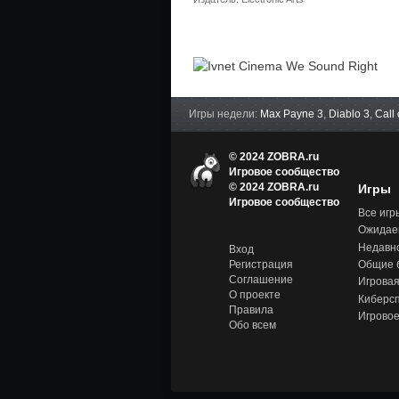
Игры недели:
Max Payne 3
,
Diablo 3
,
Call
© 2024 ZOBRA.ru
Игровое сообщество
© 2024 ZOBRA.ru
Игры
Игров
Игровое сообщество
ое
Все игр
сообщ
Ожидае
ество
-
Недавн
Вход
Zobra.
Общие 
Регистрация
ru -
Соглашение
Игровая
Игров
О проекте
ое
Киберс
сообщ
Правила
Игровое
ество,
Обо всем
обзор
ы и
обсуж
дение
игров
ых