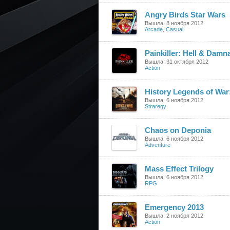
Angry Birds Star Wars
Вышла: 8 ноября 2012
Arcade
,
Casual
Painkiller: Hell & Damn
Вышла: 31 октября 2012
Action
History Legends of War
Вышла: 6 ноября 2012
Straregy
Chaos on Deponia
Вышла: 6 ноября 2012
Adventure
Mass Effect Trilogy
Вышла: 6 ноября 2012
RPG
Emergency 2013
Вышла: 2 ноября 2012
Action