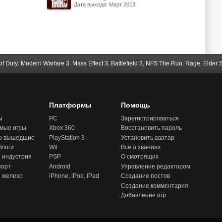
Дата выхода: Март 2013
(points)
 of Duty: Modern Warfare 3
,
Mass Effect 3
,
Battlefield 3
,
NFS The Run
,
Rage
,
Elder S
Платформы
Помощь
ы
PC
Зарегистрироваться
мые игры
Xbox 360
Восстановить пароль
о вышедшие
PlayStation 3
Установить аватар
блоги
Wii
Все о званиях
 индустрия
PSP
О смотрящих
порт
Android
Управление редактором
 железо
iPhone, iPod, iPad
Создание постов
Создание комментария
Добавление игр