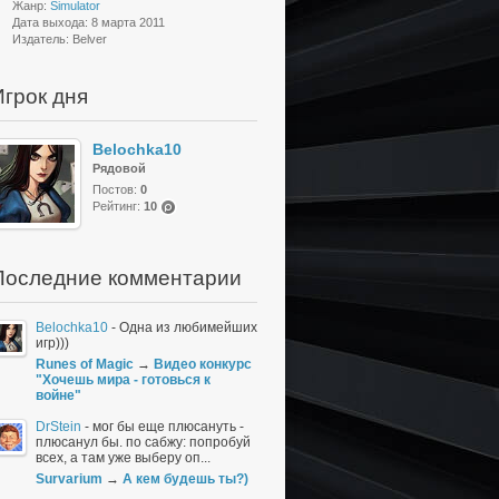
Жанр:
Simulator
Дата выхода: 8 марта 2011
Издатель: Belver
Игрок дня
Belochka10
Рядовой
Постов:
0
Рейтинг:
10
(po
ints
)
Последние комментарии
Belochka10
-
Одна из любимейших
игр)))
Runes of Magic
→
Видео конкурс
"Хочешь мира - готовься к
войне"
DrStein
-
мог бы еще плюсануть -
плюсанул бы. по сабжу: попробуй
всех, а там уже выберу оп...
Survarium
→
А кем будешь ты?)