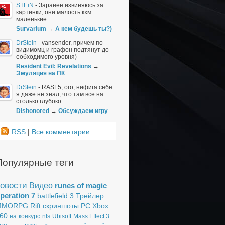
STEiN
-
Заранее извиняюсь за
картинки, они малость кхм...
маленькие
Survarium
→
А кем будешь ты?)
DrStein
-
vansender, причем по
видимомц и графон подтянут до
еобходимого уровня)
Resident Evil: Revelations
→
Эмуляция на ПК
DrStein
-
RASL5, ого, нифига себе.
я даже не знал, что там все на
столько глубоко
Dishonored
→
Обсуждаем игру
RSS
|
Все комментарии
*
Популярные теги
овости
Видео
runes of magic
peration 7
battlefield 3
Трейлер
MMORPG
Rift
скриншоты
PC
Xbox
60
ea
конкурс
nfs
Ubisoft
Mass Effect 3