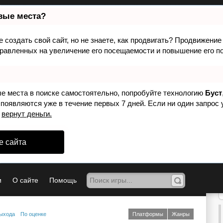
рвые места?
создать свой сайт, но не знаете, как продвигать? Продвижение 
равленных на увеличение его посещаемости и повышение его по
 игроков
Присоединяйся
к игровому сообществу!
ые места в поиске самостоятельно, попробуйте технологию
Буст
Создай свой игровой блог, делись мнением, п
 появляются уже в течение первых 7 дней. Если ни один запрос у
р
вернут деньги.
В списке не хватает
Добавить игру
любимой игры?
е сайта
0-9
A
B
C
D
E
F
G
H
I
J
K
L
M
N
O
P
Q
R
S
T
U
V
W
X
Y
Z
0-9
А
Б
В
Г
Д
Е
Ж
З
И
Й
К
Л
М
Н
О
П
Р
С
Т
У
Ф
Х
Ц
Ч
Ш
Щ
Э
Ю
Я
а
и
О сайте
Помощь
емых
Недавно вышедшие
На
йт
и
выхода
По оценке
Платформы
Жанры