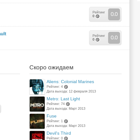
ин
то
в)
Рейтинг
0.0
0
(по
ин
то
ult
в)
Рейтинг
0.0
0
(по
ин
то
в)
Скоро ожидаем
Aliens: Colonial Marines
Рейтинг: 4
Дата выхода: 12 февраля 2013
(points)
Metro: Last Light
Рейтинг: 74
Дата выхода: Март 2013
(points)
Fuse
Рейтинг: 1
Дата выхода: Март 2013
(points)
Devil's Third
Рейтинг: 0