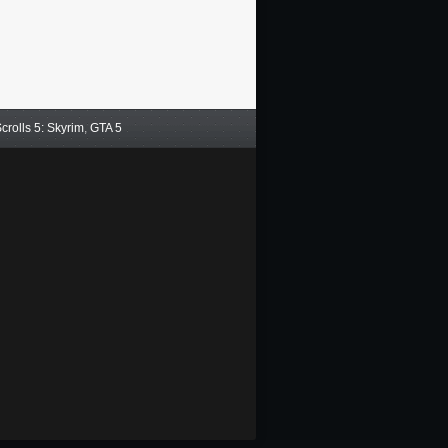
crolls 5: Skyrim
,
GTA 5