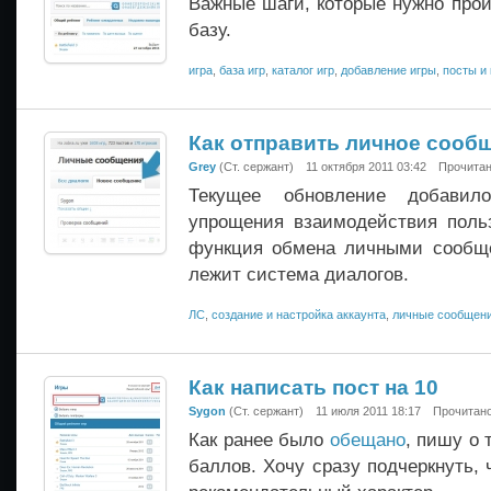
Важные шаги, которые нужно прой
базу.
игра
,
база игр
,
каталог игр
,
добавление игры
,
посты и
Как отправить личное сооб
Grey
(Ст. сержант)
11 октября 2011 03:42
Прочитан
Текущее обновление добави
упрощения взаимодействия поль
функция обмена личными сообще
лежит система диалогов.
ЛС
,
создание и настройка аккаунта
,
личные сообщен
Как написать пост на 10
Sygon
(Ст. сержант)
11 июля 2011 18:17
Прочитано
Как ранее было
обещано
, пишу о 
баллов. Хочу сразу подчеркнуть,