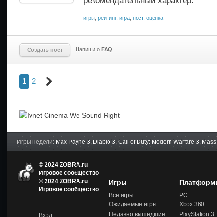
рекомендательный характер.
игры
,
рейтинг
,
игра
,
пост
,
оценка
Напиши о
FAQ
Создать пост
1
2
Сле
дую
щая
стра
ниц
а
Игры недели:
Max Payne 3
,
Diablo 3
,
Call of Duty: Modern Warfare 3
,
Mass 
© 2024 ZOBRA.ru
Игровое сообщество
© 2024 ZOBRA.ru
Игры
Платформ
Игров
Игровое сообщество
ое
Все игры
PC
сообщ
Ожидаемые игры
Xbox 360
ество
-
Недавно вышедшие
PlayStation 3
Вход