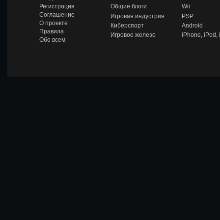
Zobra.
Общие блоги
Wii
Регистрация
ru -
Соглашение
Игровая индустрия
PSP
Игров
О проекте
ое
Киберспорт
Android
сообщ
Правила
Игровое железо
iPhone, iPod,
ество,
Обо всем
обзор
ы и
обсуж
дение
игров
ых
новин
ок,
отзыв
ы
игроко
в и их
оценк
и.
Интер
есные
факты
из игр.