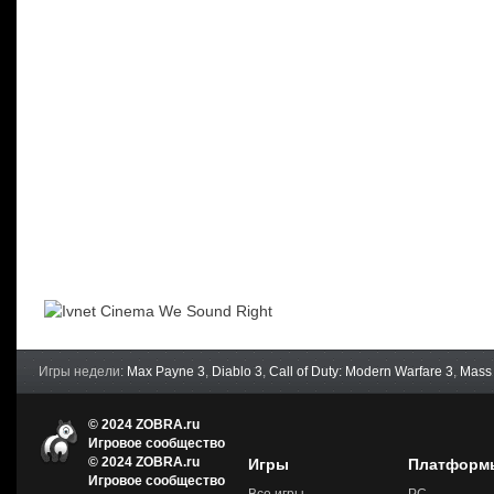
Игры недели:
Max Payne 3
,
Diablo 3
,
Call of Duty: Modern Warfare 3
,
Mass 
© 2024 ZOBRA.ru
Игровое сообщество
© 2024 ZOBRA.ru
Игры
Платформ
Игров
Игровое сообщество
ое
Все игры
PC