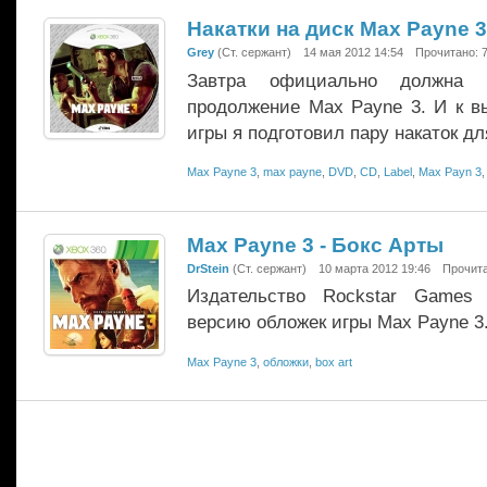
р
Накатки на диск Max Payne 3
м
ы
Grey
(Ст. сержант)
14 мая 2012 14:54
Прочитано: 
Завтра официально должна п
продолжение Max Payne 3. И к в
игры я подготовил пару накаток дл
Max Payne 3
,
max payne
,
DVD
,
CD
,
Label
,
Max Payn 3
Max Payne 3 - Бокс Арты
DrStein
(Ст. сержант)
10 марта 2012 19:46
Прочита
Издательство Rockstar Games
версию обложек игры Max Payne 3
Max Payne 3
,
обложки
,
box art