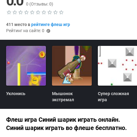
0.0
0
(Отзывы:
0
)
Т
е
411 место в
рейтинге флеш игр
к
Рейтинг на сайте: 0
у
(p
щ
oi
а
я
nts
о
)
ц
е
н
к
а
0
.
0
Уклонись
Мышонок
Супер сложная
экстремал
игра
Флеш игра Синий шарик играть онлайн.
Синий шарик играть во флеше бесплатно.