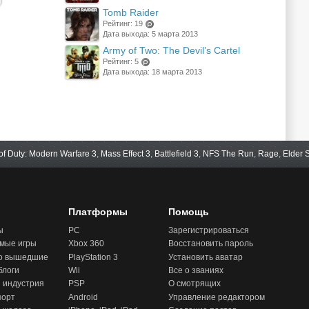
Tomb Raider
Рейтинг: 19
Дата выхода: 5 марта 2013
(points)
Army of Two: The Devil’s Cartel
Рейтинг: 5
Дата выхода: 18 марта 2013
(points)
 of Duty: Modern Warfare 3
,
Mass Effect 3
,
Battlefield 3
,
NFS The Run
,
Rage
,
Elder S
Платформы
Помощь
ы
PC
Зарегистрироваться
мые игры
Xbox 360
Восстановить пароль
о вышедшие
PlayStation 3
Установить аватар
блоги
Wii
Все о званиях
 индустрия
PSP
О смотрящих
порт
Android
Управление редактором