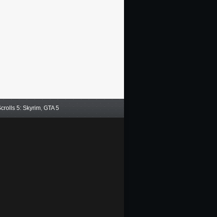
crolls 5: Skyrim
,
GTA 5