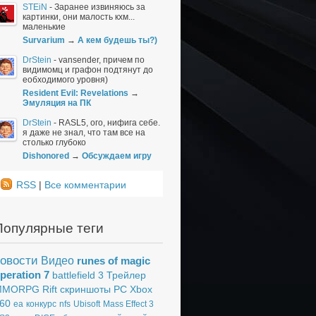
STEiN
-
Заранее извиняюсь за
картинки, они малость кхм...
маленькие
Survarium
→
А кем будешь ты?)
DrStein
-
vansender, причем по
видимомц и графон подтянут до
еобходимого уровня)
Resident Evil: Revelations
→
Эмуляция на ПК
DrStein
-
RASL5, ого, нифига себе.
я даже не знал, что там все на
столько глубоко
Dishonored
→
Обсуждаем игру
RSS
|
Все комментарии
*
Популярные теги
овости
Видео
runes of magic
peration 7
battlefield 3
Трейлер
MMORPG
Rift
скриншоты
PC
Xbox
60
ea
конкурс
nfs
Ubisoft
Mass Effect 3