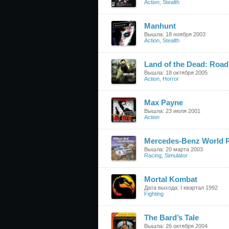
Action
,
Stealth
Manhunt
Вышла: 18 ноября 2003
Action
,
Stealth
Land of the Dead: Road 
Вышла: 18 октября 2005
Action
,
Horror
Max Payne
Вышла: 23 июля 2001
Action
Mercedes-Benz World 
Вышла: 20 марта 2003
Racing
,
Simulator
Mortal Kombat
Дата выхода: I квартал 1992
Fighting
The Bard’s Tale
Вышла: 26 октября 2004