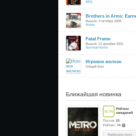
RPG
Brothers in Arms: Earn
Вышла: 4 октября 2005
Action
Fatal Frame
Вышла: 13 декабря 2001
Survival Horror
Игровое железо
Общий блог
Ближайшая новинка
Рейтинг
91.7
%
ожиданий
Постов:
20
Рейтинг:
74
(po
ints
Написать пост