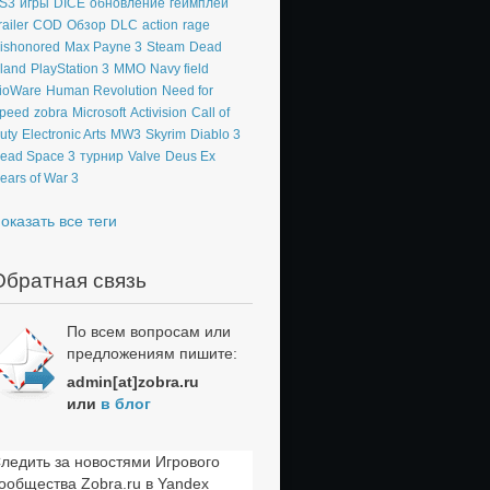
S3
игры
DICE
обновление
геймплей
railer
COD
Обзор
DLC
action
rage
ishonored
Max Payne 3
Steam
Dead
sland
PlayStation 3
MMO
Navy field
ioWare
Human Revolution
Need for
peed
zobra
Microsoft
Activision
Call of
uty
Electronic Arts
MW3
Skyrim
Diablo 3
ead Space 3
турнир
Valve
Deus Ex
ears of War 3
оказать все теги
Обратная связь
По всем вопросам или
предложениям пишите:
admin[at]zobra.ru
или
в блог
ледить за новостями Игрового
ообщества Zobra.ru в Yandex