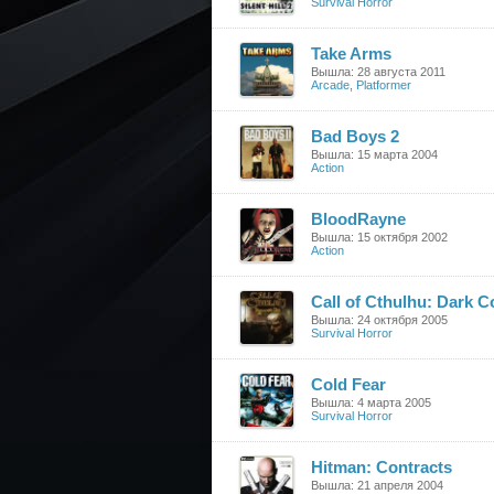
Survival Horror
Take Arms
Вышла: 28 августа 2011
Arcade
,
Platformer
Bad Boys 2
Вышла: 15 марта 2004
Action
BloodRayne
Вышла: 15 октября 2002
Action
Call of Cthulhu: Dark C
Вышла: 24 октября 2005
Survival Horror
Cold Fear
Вышла: 4 марта 2005
Survival Horror
Hitman: Contracts
Вышла: 21 апреля 2004