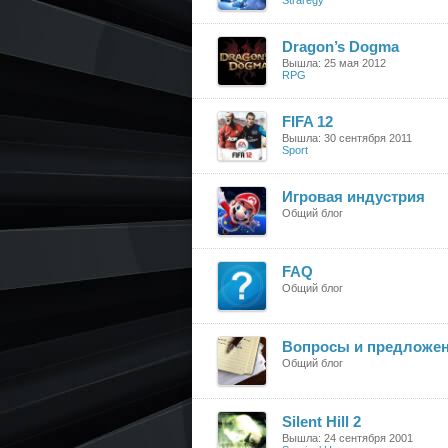
Straregy
Dragon’s Dogma
Вышла: 25 мая 2012
RPG
FIFA 12
Вышла: 30 сентября 2011
Sport
Игровая индустрия
Общий блог
FAQ
Общий блог
Вопросы и предложе
Общий блог
Silent Hill 2
Вышла: 24 сентября 2001