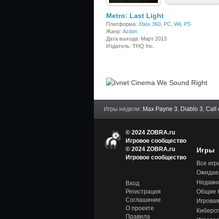
)
Metro: Last Light
Платформа:
Xbox 360
,
PC
,
Wii
,
PS
Жанр:
Action
Дата выхода: Март 2013
Издатель: THQ Inc.
Игры недели:
Max Payne 3
,
Diablo 3
,
Call
© 2024 ZOBRA.ru
Игровое сообщество
© 2024 ZOBRA.ru
Игры
Игров
Игровое сообщество
ое
Все игр
сообщ
Ожидае
ество
-
Недавн
Вход
Zobra.
Общие 
Регистрация
ru -
Соглашение
Игровая
Игров
О проекте
ое
Киберс
сообщ
Правила