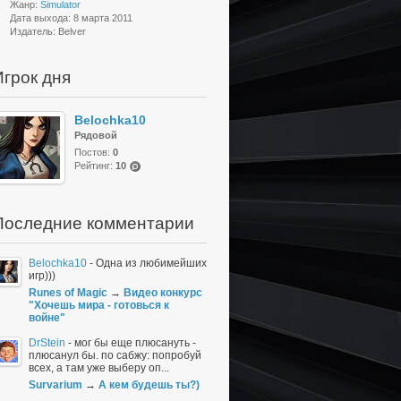
Жанр:
Simulator
Дата выхода: 8 марта 2011
Издатель: Belver
Игрок дня
Belochka10
Рядовой
Постов:
0
Рейтинг:
10
(po
ints
)
Последние комментарии
Belochka10
-
Одна из любимейших
игр)))
Runes of Magic
→
Видео конкурс
"Хочешь мира - готовься к
войне"
DrStein
-
мог бы еще плюсануть -
плюсанул бы. по сабжу: попробуй
всех, а там уже выберу оп...
Survarium
→
А кем будешь ты?)