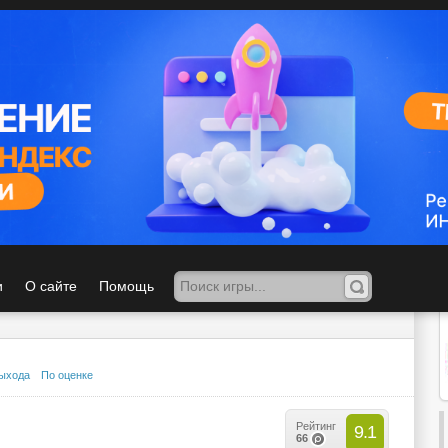
 игроков
Присоединяйся
к игровому сообществу!
Создай свой игровой блог, делись мнением, п
В списке не хватает
Добавить игру
любимой игры?
и
О сайте
Помощь
На
йт
и
выхода
По оценке
Рейтинг
9.1
66