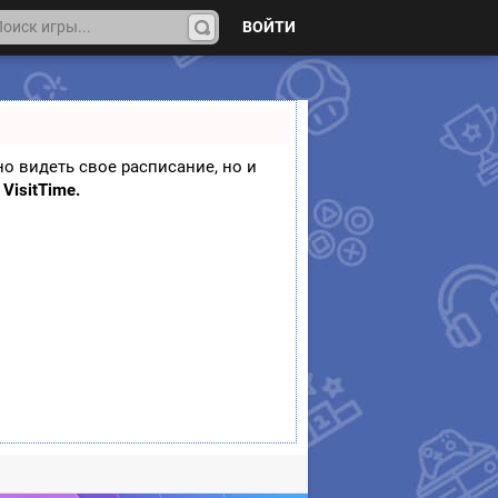
ВОЙТИ
На
йти
но видеть свое расписание, но и
VisitTime.