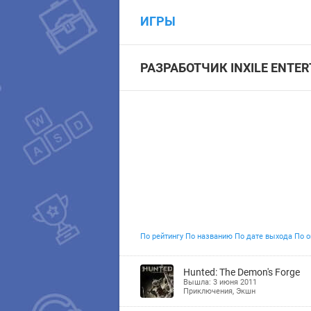
ИГРЫ
РАЗРАБОТЧИК INXILE ENTE
По рейтингу
По названию
По дате выхода
По о
Hunted: The Demon's Forge
Вышла: 3 июня 2011
Приключения
,
Экшн