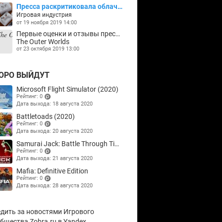
Пресса раскритиковала облачный игровой сервис Google Stadia
Игровая индустрия
от 19 ноября 2019 14:00
Первые оценки и отзывы прессы о The Outer Worlds
The Outer Worlds
от 23 октября 2019 13:00
ОРО ВЫЙДУТ
Microsoft Flight Simulator (2020)
Рейтинг: 0
Дата выхода: 18 августа 2020
(points)
Battletoads (2020)
Рейтинг: 0
Дата выхода: 20 августа 2020
(points)
Samurai Jack: Battle Through Time
Рейтинг: 0
Дата выхода: 21 августа 2020
(points)
Mafia: Definitive Edition
Рейтинг: 0
Дата выхода: 28 августа 2020
(points)
дить за новостями Игрового
бщества Zobra.ru в Yandex