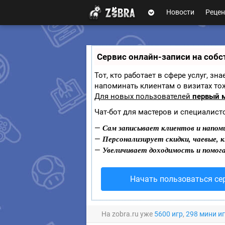
Новости
Рецен
П
Zobra.ru -
ла
т
Игровое
ф
сообщество - все
ор
Сервис онлайн-записи на собс
о играх
м
ы
Тот, кто работает в сфере услуг, з
напоминать клиентам о визитах т
Для новых пользователей
первый 
Чат-бот для мастеров и специалист
Сам записывает клиентов и напоми
—
Персонализирует скидки, чаевые, 
—
Увеличивает доходимость и помог
—
Начать пользоваться се
На zobra.ru уже
5600 игр
,
298 мини и