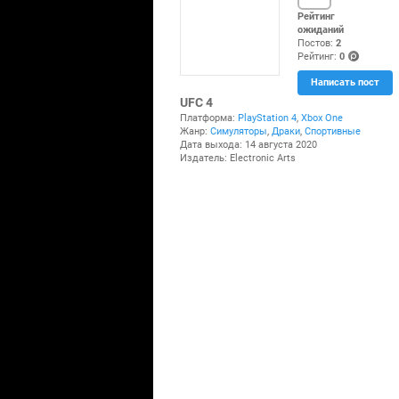
Рейтинг
ожиданий
Постов:
2
Рейтинг:
0
(po
Написать пост
ints
)
UFC 4
Платформа:
PlayStation 4
,
Xbox One
Жанр:
Симуляторы
,
Драки
,
Спортивные
Дата выхода: 14 августа 2020
Издатель: Electronic Arts