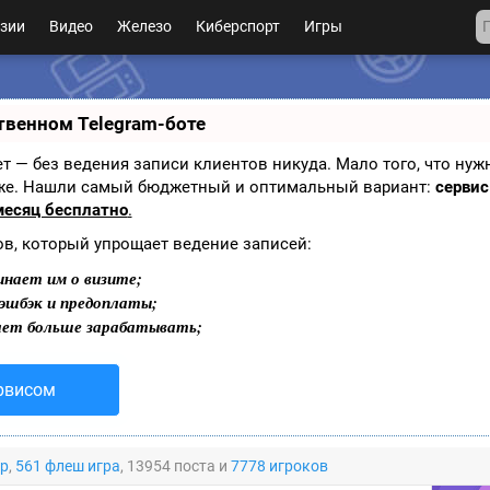
зии
Видео
Железо
Киберспорт
Игры
твенном Telegram-боте
нает — без ведения записи клиентов никуда. Мало того, что нуж
оже. Нашли самый бюджетный и оптимальный вариант:
сервис 
месяц бесплатно
.
ов, который упрощает ведение записей:
нает им о визите;
кэшбэк и предоплаты;
ает больше зарабатывать;
рвисом
гр
,
561 флеш игра
, 13954 поста и
7778 игроков