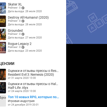
Skater XL
Рейтинг: 0
Дата выхода: 28 июля 2020
(points)
Destroy All Humans! (2020)
Рейтинг: 0
Дата выхода: 28 июля 2020
(points)
Grounded
Рейтинг: 0
Дата выхода: 27 июля 2020
(points)
Rogue Legacy 2
Рейтинг: 0
Дата выхода: 23 июля 2020
(points)
ЦЕНЗИИ
Оценки и отзывы прессы о Resident Evil 3: Nemesis
Resident Evil 3: Nemesis (2020)
от 31 марта 2020 13:00
Оценки и отзывы прессы о Half-Life: Alyx
Half-Life: Alyx
от 24 марта 2020 13:00
Топ 10 новых RPG, которые появятся в 2020 году
Игровая индустрия
от 24 декабря 2019 20:01