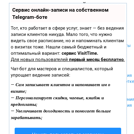
Zobra.ru - Игровое сообщество -
П
Сервис онлайн-записи на собственном
Xbox 360
все о играх
ла
PC
Telegram-боте
т
Xbox
ф
ор
Wii
Тот, кто работает в сфере услуг, знает — без ведения
м
GameCube
записи клиентов никуда. Мало того, что нужно
ы
Новости
PS
видеть свое расписание, но и напоминать клиентам
Скриншоты
PS2
о визитах тоже. Нашли самый бюджетный и
Видео
PS3
оптимальный вариант:
сервис VisitTime.
Арты
Nintendo 64
Для новых пользователей
первый месяц бесплатно
.
Обложки
Dreamcast
Чат-бот для мастеров и специалистов, который
Обои
PSP
упрощает ведение записей:
Дополнения
Nintendo DS
В разработке
Android
Сам записывает клиентов и напоминает им о
—
Рецензии
iPhone, iPod,
визите;
Юмор
iPad
Персонализирует скидки, чаевые, кэшбэк и
—
Прохождени
MacOS
предоплаты;
Обсуждения
Sega Mega
Увеличивает доходимость и помогает больше
—
Слухи
Drive
зарабатывать;
NES
PSP Vita
Mobile