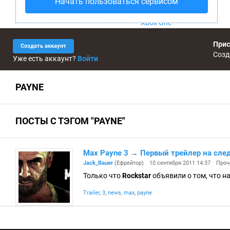
Начать пользоваться сервисом
Wii U
PS4
Xbox One
Прис
Создать аккаунт
Созд
Уже есть аккаунт?
Войти
PAYNE
ПОСТЫ С ТЭГОМ "PAYNE"
Max Payne 3
→
Первый трейлер на сле
Jack_Bauer
(Ефрейтор)
10 сентября 2011 14:37
Проч
Только что
Rockstar
объявили о том, что н
Trailer
,
3
,
news
,
max
,
payne