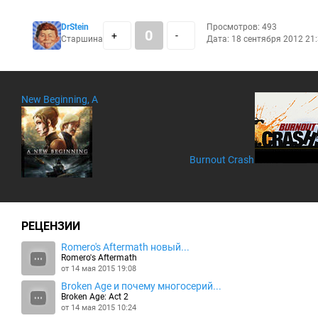
DrStein
Просмотров: 493
0
+
-
Старшина
Дата: 18 сентября 2012 21
New Beginning, A
Burnout Crash
РЕЦЕНЗИИ
Romero's Aftermath новый...
Romero's Aftermath
от 14 мая 2015 19:08
Broken Age и почему многосерий...
Broken Age: Act 2
от 14 мая 2015 10:24