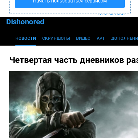
Начать пользоваться сервисом
PS4
Xbox One
Nintendo 3DS
Dishonored
НОВОСТИ
СКРИНШОТЫ
ВИДЕО
АРТ
ДОПОЛНЕНИ
Четвертая часть дневников ра