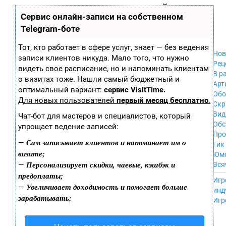
Zobra.ru - Игровое сообщество - все о
П
Сервис онлайн-записи на собственном
Xbox 360
играх
ла
PC
Telegram-боте
т
Xbox
ф
ор
Wii
Тот, кто работает в сфере услуг, знает — без ведения
м
Нов
GameCube
записи клиентов никуда. Мало того, что нужно
ы
Рец
PS
видеть свое расписание, но и напоминать клиентам
В р
PS2
о визитах тоже. Нашли самый бюджетный и
Арт
PS3
оптимальный вариант:
сервис VisitTime.
Обо
Nintendo 64
Для новых пользователей
первый месяц бесплатно
.
Скр
Dreamcast
Вид
Чат-бот для мастеров и специалистов, который
PSP
Обс
упрощает ведение записей:
Nintendo DS
Про
Android
Сам записывает клиентов и напоминает им о
—
Гик
iPhone, iPod,
визите;
Юм
iPad
Персонализирует скидки, чаевые, кэшбэк и
—
Вся
MacOS
предоплаты;
------
Sega Mega Drive
Игр
Увеличивает доходимость и помогает больше
—
NES
инд
зарабатывать;
PSP Vita
Игр
Mobile
Wii U