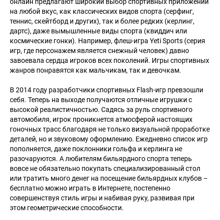
онлайн предлагают широкий выбор спортивных приложений
на любой вкус, как классических видов спорта (серфинг,
теннис, скейтборд и других), так и более редких (керлинг,
дартс), даже вымышленные виды спорта (квиддич или
космические гонки). Например, флеш-игра Yeti Sports (серия
игр, где персонажем является снежный человек) давно
завоевала сердца игроков всех поколений. Игры спортивных
жанров понравятся как мальчикам, так и девочкам.
В 2014 году разработчики спортивных Flash-игр превзошли
себя. Теперь на выходе получаются отличные игрушки с
высокой реалистичностью. Садясь за руль спортивного
автомобиля, игрок проникнется атмосферой настоящих
гоночных трасс благодаря не только визуальной проработке
деталей, но и звуковому оформлению. Ежедневно список игр
пополняется, даже поклонники гольфа и керлинга не
разочаруются. А любителям бильярдного спорта теперь
вовсе не обязательно покупать специализированный стол
или тратить много денег на посещение бильярдных клубов –
бесплатно можно играть в Интернете, постепенно
совершенствуя стиль игры и набивая руку, развивая при
этом геометрические способности.