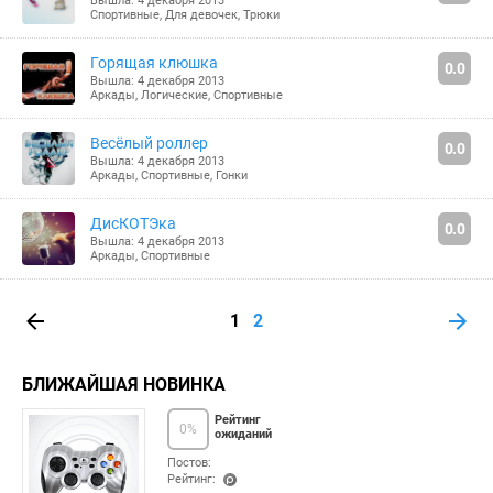
Вышла: 4 декабря 2013
Спортивные
,
Для девочек
,
Трюки
Горящая клюшка
0.0
Вышла: 4 декабря 2013
Аркады
,
Логические
,
Спортивные
Весёлый роллер
0.0
Вышла: 4 декабря 2013
Аркады
,
Спортивные
,
Гонки
ДисКОТЭка
0.0
Вышла: 4 декабря 2013
Аркады
,
Спортивные
1
2
БЛИЖАЙШАЯ НОВИНКА
Рейтинг
0
%
ожиданий
Постов:
Рейтинг: