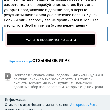
самостоятельно, попробуйте технологию
Буст
, она
ускоряет продвижение в десятки раз, а первые
результаты появляются уже в течение первых 7 дней.
Если ни один запрос у вас не продвинется в Топ10 за
месяц, то в
SeoHammer
за бустер
вернут деньги.
Начать продвижение сайта
ОТЗЫВЫ ОБ ИГРЕ
Вернуться к игре
(i)
Поиграл в Чеканка мяча - поделись мнением. Судьба и
рейтинг Чеканка мяча
зависит от тебя. Стоит ли
скачать Чеканка мяча или купить: ты поможешь
сделать выбор пользователям, которые еще не играли.
Информация
Отзывов о игре Чеканка мяча пока нет.
Авторизируйся
и
напиши отзыв первым.