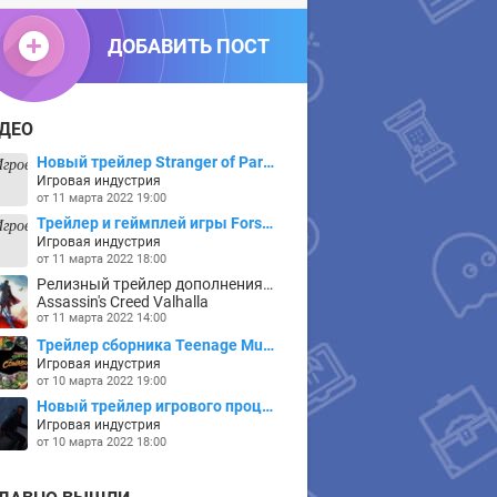
ДОБАВИТЬ ПОСТ
ДЕО
Новый трейлер Stranger of Paradise: Final Fantasy Origin
Игровая индустрия
от
11 марта 2022 19:00
Трейлер и геймплей игры Forspoken
Игровая индустрия
от
11 марта 2022 18:00
Релизный трейлер дополнения Dawn of Ragnarok для Assassin's Creed Valhalla
Assassin's Creed Valhalla
от
11 марта 2022 14:00
Трейлер сборника Teenage Mutant Ninja Turtles - The Cowabunga Collection
Игровая индустрия
от
10 марта 2022 19:00
Новый трейлер игрового процесса Evil Dead: The Game
Игровая индустрия
от
10 марта 2022 18:00