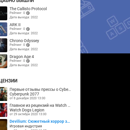
ДАВНО ВЫШЛИ
The Callisto Protocol
Рейтинг: 0
Дата выхода: 2022
(points)
ARK II
Рейтинг: 0
Дата выхода: 2022
(points)
Chrono Odyssey
Рейтинг: 0
Дата выхода: 2022
(points)
Dragon Age 4
Рейтинг: 0
Дата выхода: 2022
(points)
ЦЕНЗИИ
Первые отзывы прессы о Cyberpunk 2077
Cyberpunk 2077
от 8 декабря 2020 13:00
Главное из рецензий на Watch Dogs Legion
Watch Dogs Legion
от 29 октября 2020 13:00
Devilium: Сюжетный хоррор за $1
Игровая индустрия