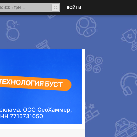
ВОЙТИ
На
йти