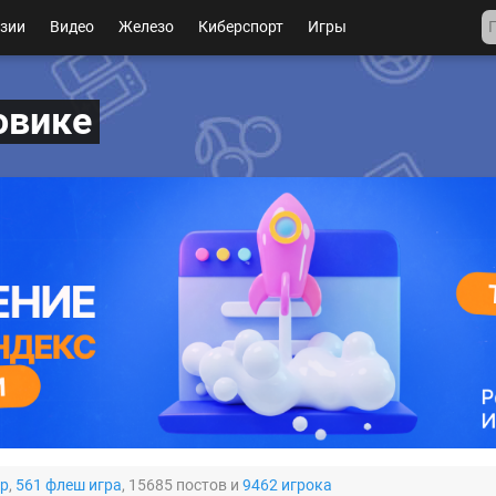
зии
Видео
Железо
Киберспорт
Игры
овике
гр
,
561 флеш игра
, 15685 постов и
9462 игрока