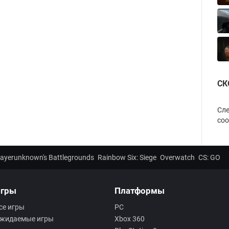
СК
Сле
соо
layerunknown's Battlegrounds
Rainbow Six: Siege
Overwatch
CS: GO
гры
Платформы
се игры
PC
жидаемые игры
Xbox 360