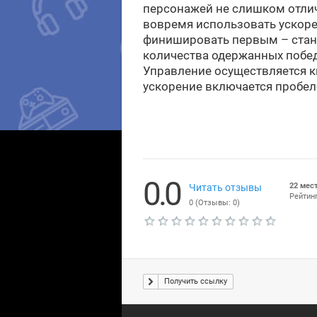
персонажей не слишком отлич
вовремя использовать ускоре
финишировать первым – стан
количества одержанных побе
Управление осуществляется кно
ускорение включается пробел
0.0
22 мес
Читать отзывы
Рейтинг
0
(Отзывы:
0
)
Т
е
к
у
щ
Получить ссылку
а
я
о