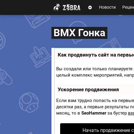
Новости
Рецен
П
Zobra.ru -
ла
т
Игровое
ф
сообщество - все
BMX Гонка
ор
о играх
м
ы
Как продвинуть сайт на первы
Вы создали или только планируете с
целый комплекс мероприятий, напр
Ускорение продвижения
Если вам трудно попасть на первые
десятки раз, а первые результаты п
месяц, то в
SeoHammer
за бустер
ве
Начать продвижение с