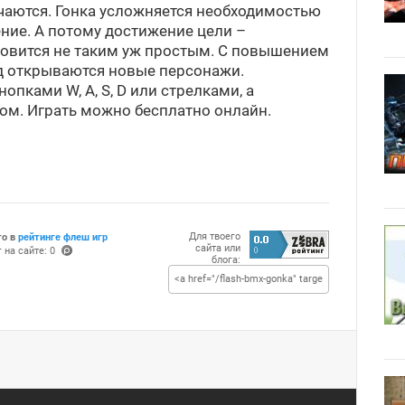
аются. Гонка усложняется необходимостью
ние. А потому достижение цели –
овится не таким уж простым. С повышением
д открываются новые персонажи.
пками W, A, S, D или стрелками, а
ом. Играть можно бесплатно онлайн.
Для твоего
то в
рейтинге флеш игр
сайта или
 на сайте: 0
блога:
(po
ints
)