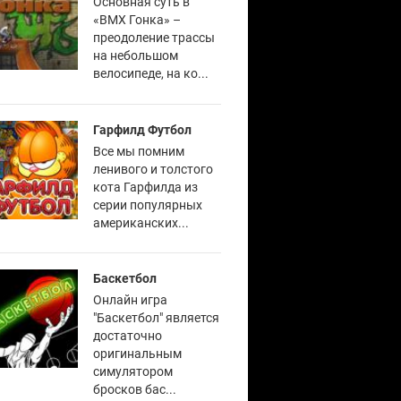
Основная суть в
«BMX Гонка» –
преодоление трассы
на небольшом
велосипеде, на ко...
Гарфилд Футбол
Все мы помним
ленивого и толстого
кота Гарфилда из
серии популярных
американских...
Баскетбол
Онлайн игра
"Баскетбол" является
достаточно
оригинальным
симулятором
бросков бас...