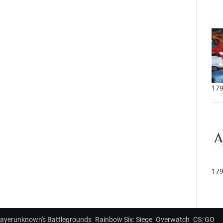
179
179
layerunknown's Battlegrounds
Rainbow Six: Siege
Overwatch
CS: GO