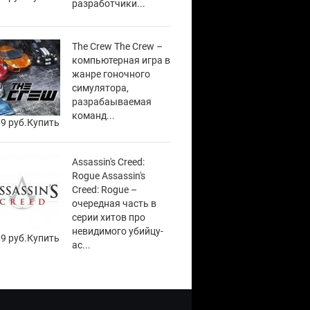
разработчики...
The Crew The Crew –
компьютерная игра в
жанре гоночного
симулятора,
разрабаываемая
команд...
9 руб.
Купить
Assassin's Creed:
Rogue Assassin's
Creed: Rogue –
очередная часть в
серии хитов про
невидимого убийцу-
9 руб.
Купить
ас...