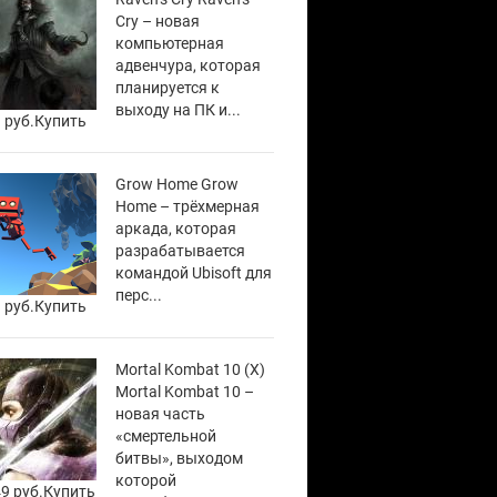
Cry – новая
компьютерная
адвенчура, которая
планируется к
выходу на ПК и...
 руб.
Купить
Grow Home Grow
Home – трёхмерная
аркада, которая
разрабатывается
командой Ubisoft для
перс...
 руб.
Купить
Mortal Kombat 10 (X)
Mortal Kombat 10 –
новая часть
«смертельной
битвы», выходом
которой
9 руб.
Купить