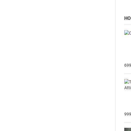
НО
699
999