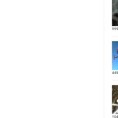
999
449
104