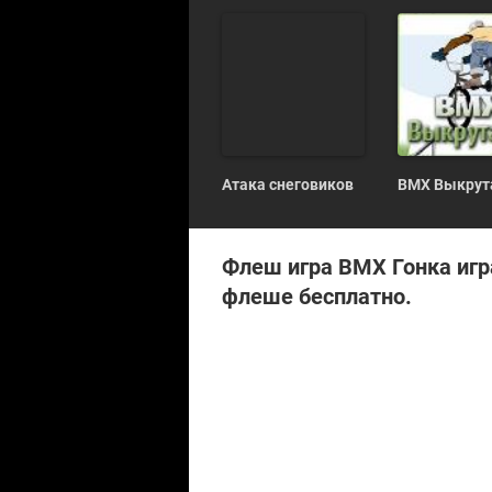
ц
е
н
к
а
0
.
0
Атака снеговиков
BMX Выкрут
Флеш игра BMX Гонка игр
флеше бесплатно.