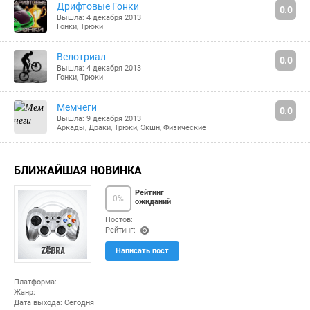
Дрифтовые Гонки
0.0
Вышла: 4 декабря 2013
Гонки
,
Трюки
Велотриал
0.0
Вышла: 4 декабря 2013
Гонки
,
Трюки
Мемчеги
0.0
Вышла: 9 декабря 2013
Аркады
,
Драки
,
Трюки
,
Экшн
,
Физические
БЛИЖАЙШАЯ НОВИНКА
Рейтинг
0
%
ожиданий
Постов:
Рейтинг:
(po
Написать пост
ints
)
Платформа:
Жанр:
Дата выхода: Сегодня