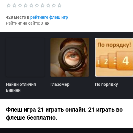
Т
е
428 место в
рейтинге флеш игр
к
Рейтинг на сайте: 0
у
(p
щ
oi
а
я
nts
о
)
ц
е
н
к
а
0
.
0
Найди отличия
Глазомер
По порядку
Бикини
Флеш игра 21 играть онлайн. 21 играть во
флеше бесплатно.