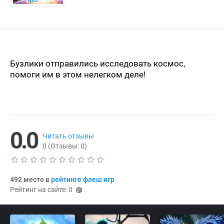
Бузлики отправились исследовать космос,
помоги им в этом нелегком деле!
0.0
Читать отзывы
0
(Отзывы:
0
)
Т
е
492 место в
рейтинге флеш игр
к
Рейтинг на сайте: 0
у
(p
щ
oi
а
я
nts