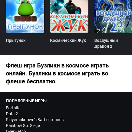
о
)
ц
е
н
к
а
0
.
0
Прыгунок
Космический Жук
Воздушный
Дракон 2
Флеш игра Бузлики в космосе играть
онлайн. Бузлики в космосе играть во
флеше бесплатно.
ПОПУЛЯРНЫЕ ИГРЫ:
Fortnite
Dota 2
Playerunknown's Battlegrounds
Rainbow Six: Siege
Overwatch