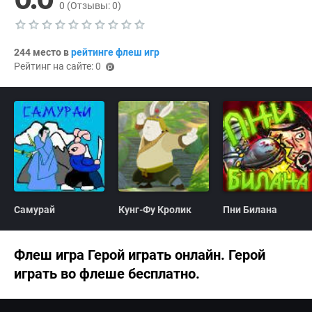
0
(Отзывы:
0
)
Т
е
244 место в
рейтинге флеш игр
к
Рейтинг на сайте: 0
у
(p
щ
oi
а
я
nts
о
)
ц
е
н
к
а
0
.
0
Самурай
Кунг-Фу Кролик
Пни Билана
Флеш игра Герой играть онлайн. Герой
играть во флеше бесплатно.