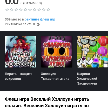
0.0
0
(Отзывы:
0
)
Т
е
309 место в
рейтинге флеш игр
к
Рейтинг на сайте: 0
у
(p
щ
oi
а
я
nts
о
)
ц
е
н
к
а
0
.
0
Пираты - защита
Хэллоуин -
Шарики
сокровищ
Тыквенная атака
Химический
Эксперимент
Флеш игра Веселый Хэллоуин играть
онлайн. Веселый Хэллоуин играть во