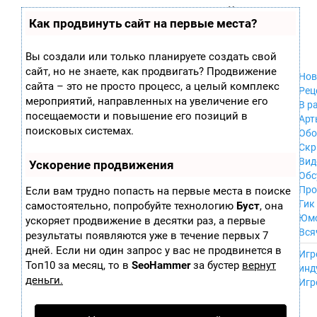
Zobra.ru - Игровое сообщество - все о
П
Как продвинуть сайт на первые места?
Xbox 360
играх
ла
PC
т
Xbox
ф
Вы создали или только планируете создать свой
ор
Wii
сайт, но не знаете, как продвигать? Продвижение
м
Нов
GameCube
сайта – это не просто процесс, а целый комплекс
ы
Рец
PS
мероприятий, направленных на увеличение его
В р
PS2
посещаемости и повышение его позиций в
Арт
PS3
поисковых системах.
Обо
Nintendo 64
Скр
Dreamcast
Вид
Ускорение продвижения
PSP
Обс
Nintendo DS
Про
Если вам трудно попасть на первые места в поиске
Android
Гик
самостоятельно, попробуйте технологию
Буст
, она
iPhone, iPod,
Юм
ускоряет продвижение в десятки раз, а первые
iPad
Вся
результаты появляются уже в течение первых 7
MacOS
------
дней. Если ни один запрос у вас не продвинется в
Sega Mega Drive
Игр
NES
Топ10 за месяц, то в
SeoHammer
за бустер
вернут
инд
PSP Vita
деньги.
Игр
Mobile
Wii U