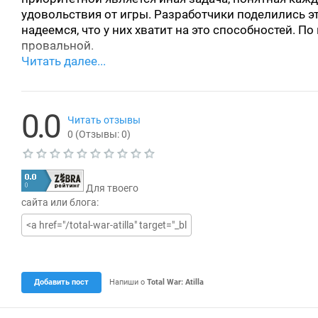
удовольствия от игры. Разработчики поделились э
надеемся, что у них хватит на это способностей. П
провальной.
0.0
Читать отзывы
0
(Отзывы:
0
)
Т
е
Для твоего
к
у
сайта или блога:
щ
а
я
о
ц
е
н
Добавить пост
Напиши о
Total War: Atilla
к
а
0