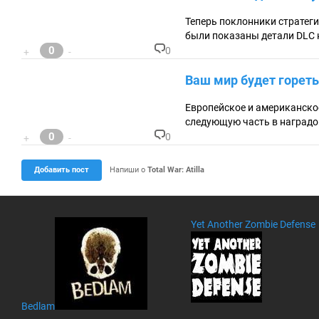
м
ен
Теперь поклонники стратегий
та
были показаны детали DLC 
ри
0
0
+
-
ев
К
:
о
Ваш мир будет гореть 
м
м
ен
Европейское и американское 
та
следующую часть в наградон
ри
0
0
+
-
ев
К
:
о
м
Добавить пост
Напиши о
Total War: Atilla
м
ен
та
ри
Yet Another Zombie Defense
ев
:
Bedlam