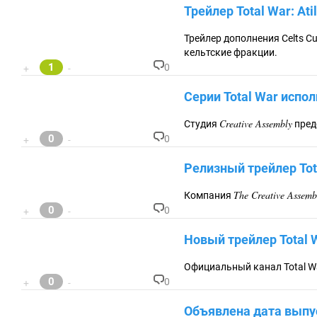
.
Трейлер Total War: Atil
0
Трейлер дополнения Celts Cu
кельтские фракции.
1
0
+
-
К
о
Серии Total War испол
м
м
ен
Creative Assembly
Студия
пред
та
0
0
+
-
ри
К
ев
о
Релизный трейлер Tota
:
м
м
ен
The Creative Assemb
Компания
та
0
0
+
-
ри
К
ев
о
Новый трейлер Total W
:
м
м
ен
Официальный канал Total Wa
та
0
0
+
-
ри
К
ев
о
Объявлена дата выпуск
:
м