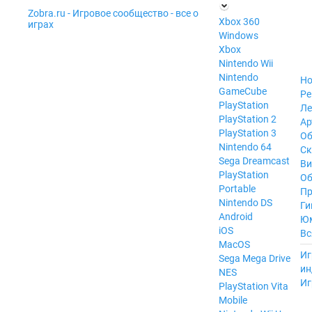
Zobra.ru - Игровое сообщество - все о
П
Xbox 360
играх
ла
Windows
т
Xbox
ф
ор
Nintendo Wii
м
Nintendo
Но
ы
GameCube
Ре
PlayStation
Ле
PlayStation 2
Ар
PlayStation 3
Об
Nintendo 64
С
Sega Dreamcast
Ви
PlayStation
Об
Portable
Пр
Nintendo DS
Ги
Android
Ю
iOS
Вс
MacOS
----
Иг
Sega Mega Drive
ин
NES
Иг
PlayStation Vita
Mobile