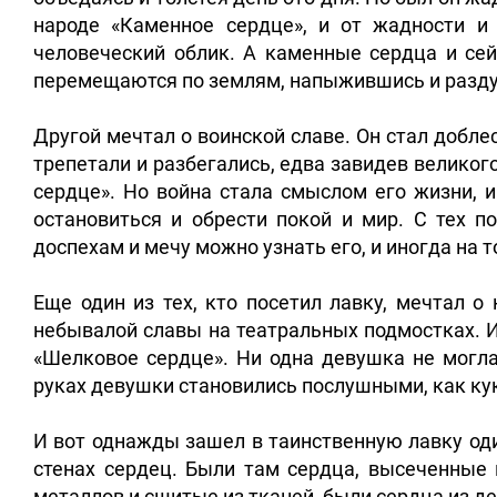
народе «Каменное сердце», и от жадности и 
человеческий облик. А каменные сердца и сей
перемещаются по землям, напыжившись и разду
Другой мечтал о воинской славе. Он стал добле
трепетали и разбегались, едва завидев великог
сердце». Но война стала смыслом его жизни, и
остановиться и обрести покой и мир. С тех п
доспехам и мечу можно узнать его, и иногда на 
Еще один из тех, кто посетил лавку, мечтал о
небывалой славы на театральных подмостках. И
«Шелковое сердце». Ни одна девушка не могла 
руках девушки становились послушными, как кукл
И вот однажды зашел в таинственную лавку од
стенах сердец. Были там сердца, высеченные 
металлов и сшитые из тканей, были сердца из де