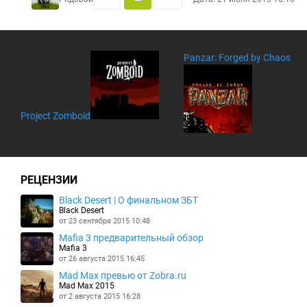
Panzar: Forged by Chaos
Project Zomboid
РЕЦЕНЗИИ
Black Desert | О финальном ЗБТ
Black Desert
от 23 сентября 2015 10:48
Mafia 3 предварительный обзор
Mafia 3
от 26 августа 2015 16:45
Mad Max превью от Zobra.ru
Mad Max 2015
от 2 августа 2015 16:28