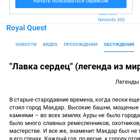
Начать пользоваться сервисом
Nintendo Wii U
PlayStation 4
Xbox One
Nintendo 3DS
Royal Quest
НОВОСТИ
ВИДЕО
ПРОХОЖДЕНИЯ
ОБСУЖДЕНИЯ
"Лавка сердец" (легенда из ми
Легенды
В старые-стародавние времена, когда пески еще
стоял город Макдар.
Высокие башни, мощеные 
камнями – во всех землях Ауры не было города
было много славных ремесленников, охотников,
мастерстве. И все же, знаменит Макдар был не 
в его стенах. Каждый год, по весне, к городу о