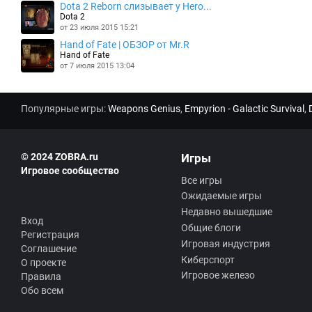
Dota 2 Reborn слизывает у Hero...
Dota 2
от 23 июля 2015 15:21
Hand of Fate | ОБЗОР от Mr.R
Hand of Fate
от 7 июля 2015 13:04
Популярные игры:
Weapons Genius
,
Empyrion - Galactic Survival
,
© 2024 ZOBRA.ru
Игры
Игровое сообщество
Все игры
Ожидаемые игры
Недавно вышедшие
Вход
Общие блоги
Регистрация
Игровая индустрия
Соглашение
Киберспорт
О проекте
Игровое железо
Правила
Обо всем