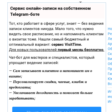
Zobra.ru - Игровое сообщество - все о
П
Сервис онлайн-записи на собственном
Xbox 360
играх
ла
Windows
Telegram-боте
т
Xbox
ф
ор
Nintendo Wii
Тот, кто работает в сфере услуг, знает — без ведения
м
Nintendo
записи клиентов никуда. Мало того, что нужно
Но
ы
GameCube
видеть свое расписание, но и напоминать клиентам
Ре
PlayStation
Ле
о визитах тоже. Нашли самый бюджетный и
PlayStation 2
Ар
оптимальный вариант:
сервис VisitTime.
PlayStation 3
Об
Для новых пользователей
первый месяц бесплатно
.
Nintendo 64
С
Чат-бот для мастеров и специалистов, который
Sega Dreamcast
Ви
упрощает ведение записей:
PlayStation
Об
Portable
Пр
Сам записывает клиентов и напоминает им о
—
Nintendo DS
Ги
визите;
Android
Ю
Персонализирует скидки, чаевые, кэшбэк и
—
iOS
Вс
предоплаты;
MacOS
----
Иг
Увеличивает доходимость и помогает больше
—
Sega Mega Drive
ин
зарабатывать;
NES
Иг
PlayStation Vita
Mobile