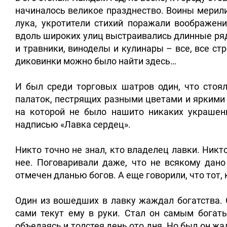
начиналось великое празднество. Воины мерили
лука, укротители стихий поражали воображен
вдоль широких улиц выстраивались длинные ря
и травники, виноделы и кулинары – все, все с
диковинки можно было найти здесь…
И был среди торговых шатров один, что стоял
палаток, пестрящих разными цветами и яркими в
на которой не было нашито никаких украшен
надписью «Лавка сердец».
Никто точно не знал, кто владелец лавки. Никт
нее. Поговаривали даже, что не всякому дано
отмечен дланью богов. А еще говорили, что тот,
Один из вошедших в лавку жаждал богатства. О
сами текут ему в руки. Стал он самым богат
объедаясь и толстея день ото дня. Но был он жа