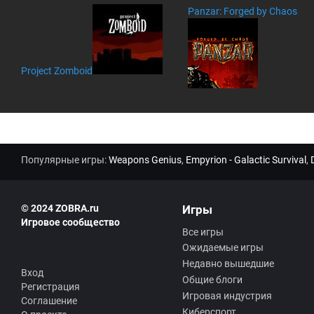
м
Panzar: Forged by Chaos
м
ен
та
ри
ев
Project Zomboid
:
Популярные игры:
Weapons Genius
,
Empyrion - Galactic Survival
,
© 2024 ZOBRA.ru
Игры
Игровое сообщество
Все игры
Ожидаемые игры
Недавно вышедшие
Вход
Общие блоги
Регистрация
Игровая индустрия
Соглашение
Киберспорт