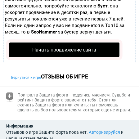
самостоятельно, попробуйте технологию
Буст
, она
ускоряет продвижение в десятки раз, а первые
результаты появляются уже в течение первых 7 дней.
Если ни один запрос у вас не продвинется в Топ10 за
месяц, то в
SeoHammer
за бустер
вернут деньги.
Начать продвижение сайта
ОТЗЫВЫ ОБ ИГРЕ
Вернуться к игре
(i)
Поиграл в Защита форта - поделись мнением. Судьба и
рейтинг Защита форта
зависит от тебя. Стоит ли
скачать Защита форта или купить: ты поможешь
сделать выбор пользователям, которые еще не играли.
Информация
Отзывов о игре Защита форта пока нет.
Авторизируйся
и
напиши отзыв первым.