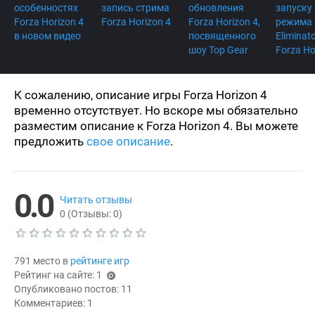
К сожалению, описание игры Forza Horizon 4
временно отсутствует. Но вскоре мы обязательно
разместим описание к Forza Horizon 4. Вы можете
предложить
свое описание
.
0.0
Читать отзывы
0
(Отзывы:
0
)
Т
е
791 место в
рейтинге игр
к
Рейтинг на сайте: 1
у
(p
Опубликовано постов: 11
щ
oi
а
Комментариев: 1
я
nts