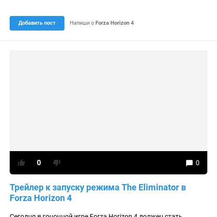
о
)
ц
е
Добавить пост
Напиши о
Forza Horizon 4
н
к
а
0
.
0
0
0
Трейлер к запуску режима The Eliminator в
Forza Horizon 4
Сегодня в гоночной игре Forza Horizon 4 должен стать