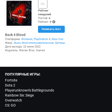
0
%
Рейтинг
ожиданий
Постов:
6
Рейтинг:
0
(po
Написать пост
ints
)
Back 4 Blood
Платформа:
Windows
,
PlayStation 4
,
Xbox One
Жанр:
Экшн
,
Многопользовательские
,
Шутеры
Дата выхода: 22 июня 2022
Издатель: Warner Bros. Games
ПОПУЛЯРНЫЕ ИГРЫ:
Fortnite
Dota 2
Playerunknown's Battlegrounds
Rainbow Six: Siege
Overwatch
CS: GO