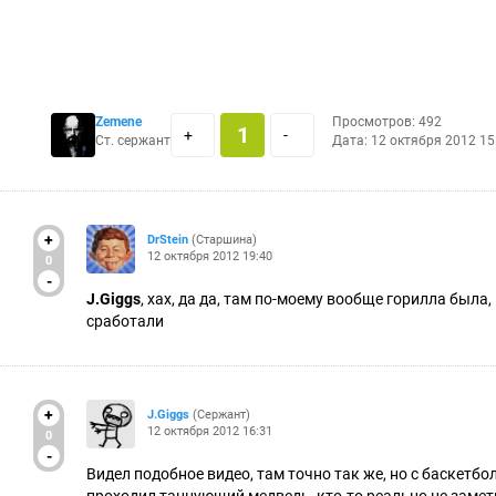
Zemene
Просмотров: 492
1
+
-
Ст. сержант
Дата: 12 октября 2012 15
+
DrStein
(Старшина)
12 октября 2012 19:40
0
-
J.Giggs
, хах, да да, там по-моему вообще горилла была, 
сработали
+
J.Giggs
(Сержант)
12 октября 2012 16:31
0
-
Видел подобное видео, там точно так же, но с баскетбо
проходил танцующий медведь, кто-то реально не замет