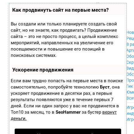
Zobra.ru - Игровое сообщество - все о
П
Как продвинуть сайт на первые места?
Xbox 360
играх
ла
PC
т
Xbox
ф
Вы создали или только планируете создать свой
ор
Wii
сайт, но не знаете, как продвигать? Продвижение
м
Нов
GameCube
сайта – это не просто процесс, а целый комплекс
ы
Рец
PS
мероприятий, направленных на увеличение его
В р
PS2
посещаемости и повышение его позиций в
Арт
PS3
поисковых системах.
Обо
Nintendo 64
Скр
Dreamcast
Вид
Ускорение продвижения
PSP
Обс
Nintendo DS
Про
Если вам трудно попасть на первые места в поиске
Android
Гик
самостоятельно, попробуйте технологию
Буст
, она
iPhone, iPod,
Юм
ускоряет продвижение в десятки раз, а первые
iPad
Вся
результаты появляются уже в течение первых 7
MacOS
------
дней. Если ни один запрос у вас не продвинется в
Sega Mega Drive
Игр
NES
Топ10 за месяц, то в
SeoHammer
за бустер
вернут
инд
PSP Vita
деньги.
Игр
Mobile
Wii U