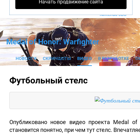
Начать продвижение сайта
PS4
Xbox One
Nintendo 3DS
Medal of Honor: Warfighter
НОВОСТИ
СКРИНШОТЫ
ВИДЕО
В РАЗРАБОТКЕ
О
Футбольный стелс
Опубликовано новое видео проекта Medal of H
становится понятно, при чем тут стелс. Впечатля