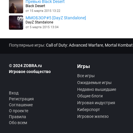
Превью Black Desert
Black Desert
от 15 марта 2015 13:22
MMOБЗОР#5 [DayZ Standalone]
DayZ Standalone
от 5 марта 2015 13:04
Популярные игры:
Call of Duty: Advanced Warfare
,
Mortal Kombat
© 2024 ZOBRA.ru
Игры
Игровое сообщество
Все игры
Ожидаемые игры
Недавно вышедшие
Вход
Общие блоги
Регистрация
Игровая индустрия
Соглашение
Киберспорт
О проекте
Игровое железо
Правила
Обо всем