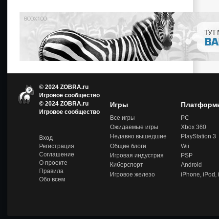
© 2024 ZOBRA.ru
Игровое сообщество
© 2024 ZOBRA.ru
Игры
Платформ
Игров
Игровое сообщество
ое
Все игры
PC
сообщ
Ожидаемые игры
Xbox 360
ество
-
Недавно вышедшие
PlayStation 3
Вход
Zobra.
Общие блоги
Wii
Регистрация
ru -
Соглашение
Игровая индустрия
PSP
Игров
О проекте
ое
Киберспорт
Android
сообщ
Правила
Игровое железо
iPhone, iPod,
ество,
Обо всем
обзор
ы и
обсуж
дение
игров
ых