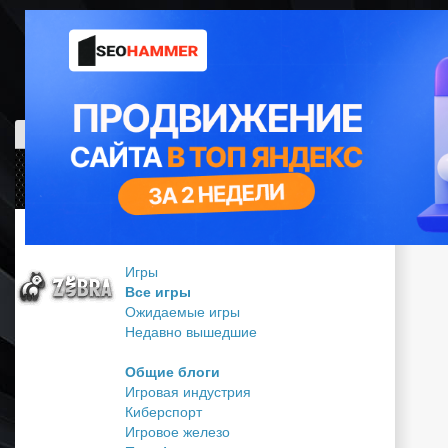
На zobra.ru уже
1638 игр
, 1019 постов и
290 игроков
Игры
Все игры
Ожидаемые игры
Zobra.ru -
Недавно вышедшие
Игровое
сообщество -
все о играх
Общие блоги
Игровая индустрия
Киберспорт
Игровое железо