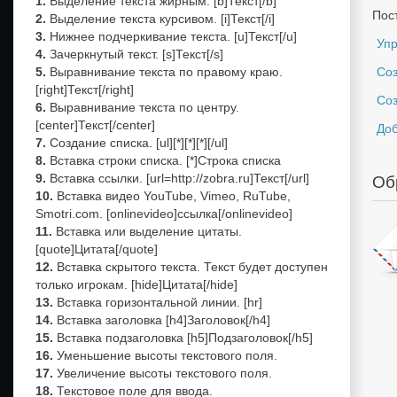
Выделение текста жирным. [b]Текст[/b]
Пос
Выделение текста курсивом. [i]Текст[/i]
Нижнее подчеркивание текста. [u]Текст[/u]
Упр
Зачеркнутый текст. [s]Текст[/s]
Выравнивание текста по правому краю.
Соз
[right]Текст[/right]
Со
Выравнивание текста по центру.
[center]Текст[/center]
Доб
Создание списка. [ul][*][*][*][/ul]
Вставка строки списка. [*]Строка списка
Вставка ссылки. [url=http://zobra.ru]Текст[/url]
Об
Вставка видео YouTube, Vimeo, RuTube,
Smotri.com. [onlinevideo]ссылка[/onlinevideo]
Вставка или выделение цитаты.
[quote]Цитата[/quote]
Вставка скрытого текста. Текст будет доступен
только игрокам. [hide]Цитата[/hide]
?
Вставка горизонтальной линии. [hr]
Вставка заголовка [h4]Заголовок[/h4]
Вставка подзаголовка [h5]Подзаголовок[/h5]
Уменьшение высоты текстового поля.
Увеличение высоты текстового поля.
Текстовое поле для ввода.