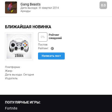
Gang Beasts
0.0
Дата выхода: III квартал 2014
Аркады
БЛИЖАЙШАЯ НОВИНКА
Рейтинг
0
%
ожиданий
Постов:
Рейтинг:
(po
Написать пост
ints
)
Платформа:
Жанр:
Дата выхода: Сегодня
Издатель:
ПОПУЛЯРНЫЕ ИГРЫ:
Fortnite