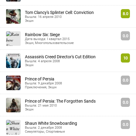
Tom Clancy's Splinter Cell: Conviction
8.0
Вышла: 16 апреля 2010
Экшн
Rainbow Six: Siege
0.0
Дата выхода: I квартал 2015
Экшн
,
Многопользовательские
Assassin's Creed Director's Cut Edition
10
Вышла: 4 апреля 2008
Экшн
Prince of Persia
0.0
Вышла: 9 декабря 2008
Приключения
,
Экшн
Prince of Persia: The Forgotten Sands
0.0
Вышла: 21 мая 2010
Экшн
Shaun White Snowboarding
0.0
Вышла: 2 декабря 2008
Симуляторы
,
Спортивные