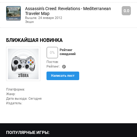
Assassin's Creed: Revelations - Mediterranean
0.0
Traveler Map
Вышла: 24 января 2012
Экшн
БЛИЖАЙШАЯ НОВИНКА
Рейтинг
0
%
ожиданий
Постов:
Рейтинг:
(po
Написать пост
ints
)
Платформа:
Жанр:
Дата выхода: Сегодня
Издатель:
ПОПУЛЯРНЫЕ ИГРЫ: