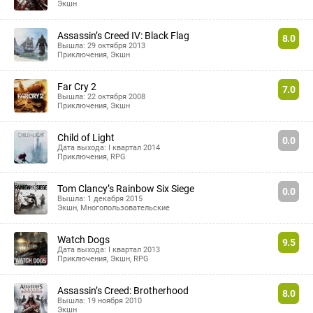
Экшн
Assassin’s Creed IV: Black Flag
8.0
Вышла: 29 октября 2013
Приключения
,
Экшн
Far Cry 2
7.0
Вышла: 22 октября 2008
Приключения
,
Экшн
Child of Light
0.0
Дата выхода: I квартал 2014
Приключения
,
RPG
Tom Clancy’s Rainbow Six Siege
0.0
Вышла: 1 декабря 2015
Экшн
,
Многопользовательские
Watch Dogs
9.5
Дата выхода: I квартал 2013
Приключения
,
Экшн
,
RPG
Assassin’s Creed: Brotherhood
8.0
Вышла: 19 ноября 2010
Экшн