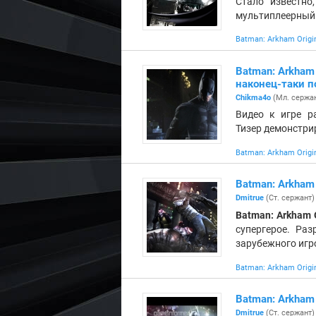
Стало известно
мультиплеерный 
Batman: Arkham Origi
Batman: Arkham
наконец-таки п
Chikma4o
(Мл. сержан
Видео к игре ра
Тизер демонстри
Batman: Arkham Origi
Batman: Arkham
Dmitrue
(Ст. сержант)
Batman: Arkham O
супергерое. Ра
зарубежного игр
Batman: Arkham Origi
Batman: Arkham
Dmitrue
(Ст. сержант)