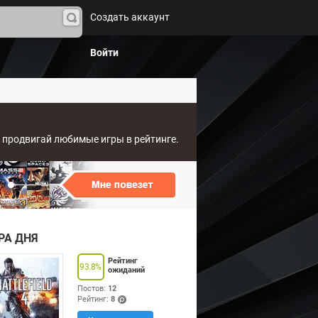
Создать аккаунт
На
йти
Войти
, продвигай любимые игры в рейтинге.
РА ДНЯ
Рейтинг
93.8
%
ожиданий
Постов:
12
Рейтинг:
8
(po