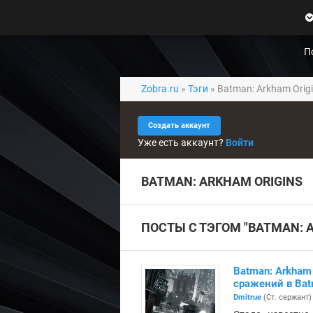
Zobra.ru - Игровое сообщество -
все о играх
П
л
т
П
ф
о
м
Zobra.ru
»
Тэги
» Batman: Arkham Orig
ы
Создать аккаунт
Уже есть аккаунт?
Войти
BATMAN: ARKHAM ORIGINS
ПОСТЫ С ТЭГОМ "BATMAN: A
Batman: Arkham
сражений в Bat
Dmitrue
(Ст. сержант)