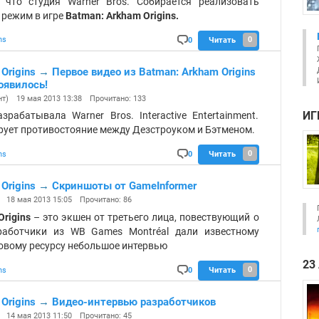
, что студия Warner Bros. Собирается реализовать
режим в игре
Batman: Arkham Origins.
0
ns
0
Читать
Ко
мм
ен
 Origins
→
Первое видео из Batman: Arkham Origins
та
оявилось!
ри
ев:
т)
19 мая 2013 13:38
Прочитано: 133
ИГ
зрабатывала Warner Bros. Interactive Entertainment.
рует противостояние между Дезстроуком и Бэтменом.
0
ns
0
Читать
Ко
мм
ен
 Origins
→
Скриншоты от GameInformer
та
18 мая 2013 15:05
Прочитано: 86
ри
ев:
rigins
– это экшен от третьего лица, повествующий о
зработчики из WB Games Montréal дали известному
овому ресурсу небольшое интервью
23
0
ns
0
Читать
Ко
мм
ен
 Origins
→
Видео-интервью разработчиков
та
14 мая 2013 11:50
Прочитано: 45
ри