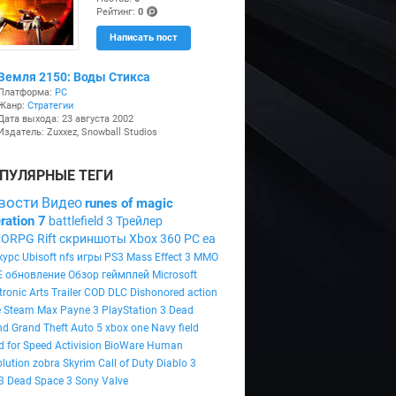
+
Рейтинг:
0
(po
Написать пост
ints
)
Земля 2150: Воды Стикса
Платформа:
PC
Жанр:
Стратегии
Дата выхода: 23 августа 2002
Издатель: Zuxxez, Snowball Studios
ПУЛЯРНЫЕ ТЕГИ
вости
Видео
runes of magic
ration 7
battlefield 3
Трейлер
ORPG
Rift
скриншоты
Xbox 360
PC
ea
курс
Ubisoft
nfs
игры
PS3
Mass Effect 3
MMO
E
обновление
Обзор
геймплей
Microsoft
tronic Arts
Trailer
COD
DLC
Dishonored
action
e
Steam
Max Payne 3
PlayStation 3
Dead
nd
Grand Theft Auto 5
xbox one
Navy field
 for Speed
Activision
BioWare
Human
lution
zobra
Skyrim
Call of Duty
Diablo 3
3
Dead Space 3
Sony
Valve