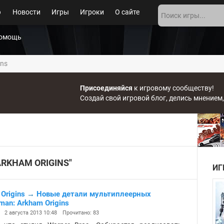
Новости
Игры
Игроки
О сайте
а
омощь
р
ins
Присоединяйся
к игровому сообществу!
Создай свой игровой блог, делись мнением
RKHAM ORIGINS"
ИГ
 Origins
→
Новые детали мультиплеерных
man: Arkham Origins
2 августа 2013 10:48
Прочитано: 83