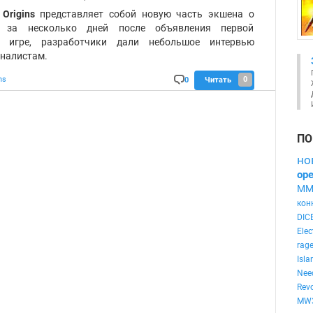
ев:
Origins
представляет собой новую часть экшена о
о за несколько дней после объявления первой
 игре, разработчики дали небольшое интервью
налистам.
0
ns
0
Читать
Ко
мм
ен
та
ри
ев:
ПО
но
ope
MM
кон
DIC
Elec
rag
Isla
Need
Revo
MW