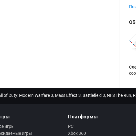
Пок
ОБ
?
Сле
соо
ll of Duty: Modern Warfare 3
,
Mass Effect 3
,
Battlefield 3
,
NFS The Run
,
R
гры
Платформы
се игры
PC
жидаемые игры
Xbox 360