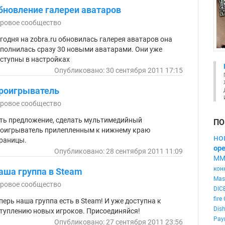
бновление галереи аватаров
ровое сообщество
годня на zobra.ru обновилась галерея аватаров она
полнилась сразу 30 новыми аватарами. Они уже
ступны в настройках
Опубликовано: 30 сентября 2011 17:15
роигрыватель
ровое сообщество
ть предложение, сделать мультимедийный
ПО
оигрыватель прилепленным к нижнему краю
но
раницы.
ope
Опубликовано: 28 сентября 2011 11:09
MM
кон
аша группа в Steam
Mass
ровое сообщество
DIC
fire
перь наша группа есть в Steam! И уже доступна к
Dis
туплению новых игроков. Присоединяйся!
Pay
Опубликовано: 27 сентября 2011 23:56