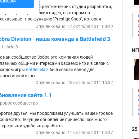
рвисом
 Октября, ведущий креатив-техник студии разработки,
берт Боулинг, выложил видео, в котором он
ссказывает про функцию "Prestige Shop", которая
дет доступна только в Multiplayer.
Опубликовано: 27 октября 2011 08:49
bra Division - наша команда в Battlefield 3
ttlefield 3
ИГ
к как сообщество Зобра это компания людей
язанных общими интересами касаемо игр и в связи с
ходом игры
Battlefield 3
был создан взвод для
ллективной игры.
Опубликовано: 25 октября 2011 15:32
бновление сайта 1.1
ровое сообщество
рогие друзья, мы продолжаем улучшать наше игровое
общество. Текущее обновление принесло нам много
тересных и удобных доработок.
25
Опубликовано: 11 октября 2011 04:47