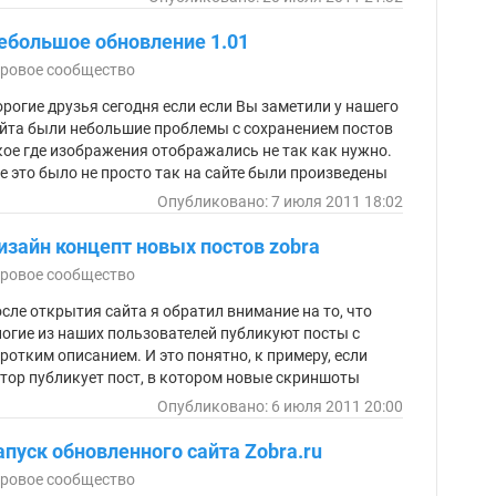
ебольшое обновление 1.01
ровое сообщество
рогие друзья сегодня если если Вы заметили у нашего
йта были небольшие проблемы с сохранением постов
кое где изображения отображались не так как нужно.
е это было не просто так на сайте были произведены
большие изменения.
Опубликовано: 7 июля 2011 18:02
изайн концепт новых постов zobra
ровое сообщество
сле открытия сайта я обратил внимание на то, что
огие из наших пользователей публикуют посты с
ротким описанием. И это понятно, к примеру, если
тор публикует пост, в котором новые скриншоты
кой-нибудь игры, что там особо напишешь... Конечно
Опубликовано: 6 июля 2011 20:00
ждый может попытаться и выдавить из себя пару
ойку строк
апуск обновленного сайта Zobra.ru
ровое сообщество