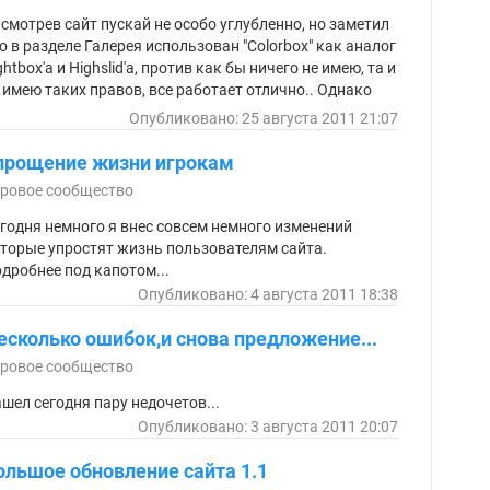
смотрев сайт пускай не особо углубленно, но заметил
о в разделе Галерея использован "Colorbox" как аналог
ghtbox'a и Highslid'a, против как бы ничего не имею, та и
 имею таких правов, все работает отлично.. Однако
маю многие со мной согласятся что такой плюшки не
Опубликовано: 25 августа 2011 21:07
атает и в обычных постах, в новостях...
прощение жизни игрокам
ровое сообщество
годня немного я внес совсем немного изменений
торые упростят жизнь пользователям сайта.
дробнее под капотом...
Опубликовано: 4 августа 2011 18:38
есколько ошибок,и снова предложение...
ровое сообщество
шел сегодня пару недочетов...
Опубликовано: 3 августа 2011 20:07
ольшое обновление сайта 1.1