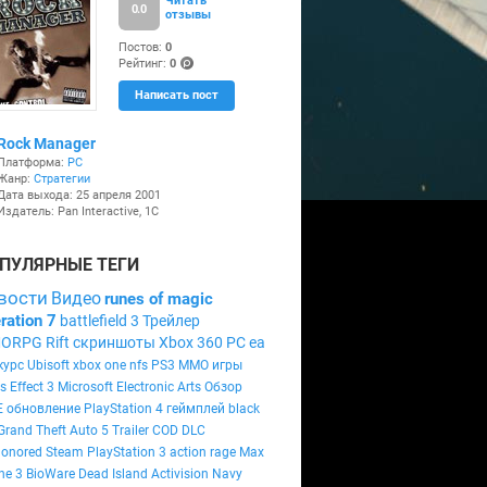
Читать
0.0
отзывы
Постов:
0
+
Рейтинг:
0
(po
Написать пост
ints
)
Rock Manager
Платформа:
PC
Жанр:
Стратегии
Дата выхода: 25 апреля 2001
Издатель: Pan Interactive, 1C
ПУЛЯРНЫЕ ТЕГИ
вости
Видео
runes of magic
ration 7
battlefield 3
Трейлер
ORPG
Rift
скриншоты
Xbox 360
PC
ea
курс
Ubisoft
xbox one
nfs
PS3
MMO
игры
 Effect 3
Microsoft
Electronic Arts
Обзор
E
обновление
PlayStation 4
геймплей
black
Grand Theft Auto 5
Trailer
COD
DLC
honored
Steam
PlayStation 3
action
rage
Max
ne 3
BioWare
Dead Island
Activision
Navy