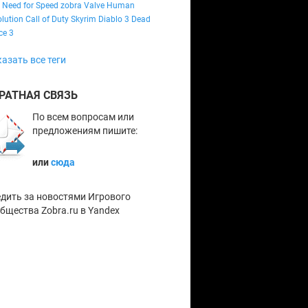
Need for Speed
zobra
Valve
Human
lution
Call of Duty
Skyrim
Diablo 3
Dead
ce 3
азать все теги
РАТНАЯ СВЯЗЬ
По всем вопросам или
предложениям пишите:
или
сюда
дить за новостями Игрового
бщества Zobra.ru в Yandex