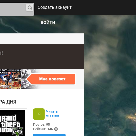
Создать аккаунт
На
йти
ВОЙТИ
a!
РА ДНЯ
Читать
10
отзывы
Постов:
95
+
Рейтинг:
146
(po