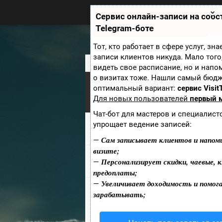
Zobra.ru - Игровое сообщество -
все о играх
Сервис онлайн-записи на соб
П
Telegram-боте
ла
т
Мин
ф
Тот, кто работает в сфере услуг, зн
ор
записи клиентов никуда. Мало того
м
Zobra.ru
»
Тэги
» zobra
видеть свое расписание, но и напо
ы
о визитах тоже. Нашли самый бюд
оптимальный вариант:
сервис Visit
Войти
Создать аккау
Для новых пользователей
первый 
Чат-бот для мастеров и специалист
упрощает ведение записей:
ZOBRA
Сам записывает клиентов и напом
—
визите;
ПОСТЫ С ТЭГОМ "ZOBRA"
Персонализирует скидки, чаевые, к
—
предоплаты;
Увеличивает доходимость и помог
—
Ф
зарабатывать;
р
Ca