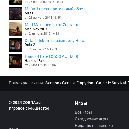
от 23 сентября 2015 10:48
Mafia 3 предварительный обзор
Mafia 3
от 26 августа 2015 16:45
Mad Max превью от Zobra.ru
Mad Max 2015
от 2 августа 2015 16:28
Dota 2 Reborn слизывает у Hero...
Dota 2
от 23 июля 2015 15:21
Hand of Fate | ОБЗОР от Mr.R
Hand of Fate
от 7 июля 2015 13:04
Популярные игры:
Weapons Genius
,
Empyrion - Galactic Survival
,
© 2024 ZOBRA.ru
Игры
Игровое сообщество
Все игры
Ожидаемые игры
Недавно вышедшие