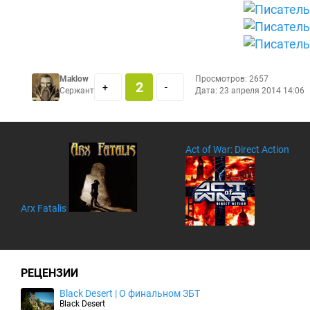
Maklow
Просмотров: 2657
2
+
-
Сержант
Дата:
23 апреля 2014 14:06
Act of War: Direct Action
Arx Fatalis
РЕЦЕНЗИИ
Black Desert | О финальном ЗБТ
Black Desert