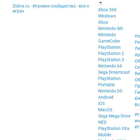
Zobra.ru - Игровое сообщество - все о
П
Xbox 360
играх
ла
Windows
т
Xbox
ф
ор
Nintendo Wii
м
Nintendo
Но
ы
GameCube
Ре
PlayStation
Ле
PlayStation 2
Ар
PlayStation 3
Об
Nintendo 64
С
Sega Dreamcast
Ви
PlayStation
Об
Portable
Пр
Nintendo DS
Ги
Android
Ю
iOS
Вс
MacOS
----
Иг
Sega Mega Drive
ин
NES
Иг
PlayStation Vita
Mobile