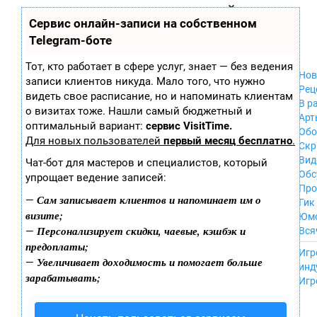
Zobra.ru - Игровое сообщество - все о
П
Сервис онлайн-записи на собственном
Xbox 360
играх
ла
PC
Telegram-боте
т
Xbox
ф
ор
Wii
Тот, кто работает в сфере услуг, знает — без ведения
м
Нов
GameCube
записи клиентов никуда. Мало того, что нужно
ы
Рец
PS
видеть свое расписание, но и напоминать клиентам
В р
PS2
о визитах тоже. Нашли самый бюджетный и
Арт
PS3
оптимальный вариант:
сервис VisitTime.
Обо
Nintendo 64
Для новых пользователей
первый месяц бесплатно
.
Скр
Dreamcast
Вид
Чат-бот для мастеров и специалистов, который
PSP
Обс
упрощает ведение записей:
Nintendo DS
Про
Android
Сам записывает клиентов и напоминает им о
—
Гик
iPhone, iPod,
визите;
Юм
iPad
Персонализирует скидки, чаевые, кэшбэк и
—
Вся
MacOS
предоплаты;
------
Sega Mega Drive
Игр
Увеличивает доходимость и помогает больше
—
NES
инд
зарабатывать;
PSP Vita
Игр
Mobile
Wii U