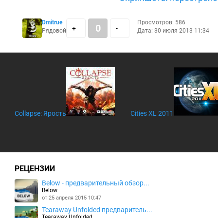
Dmitrue
Просмотров: 586
0
+
-
Рядовой
Дата: 30 июля 2013 11:34
Collapse: Ярость
Cities XL 2011
РЕЦЕНЗИИ
Below - предварительный обзор...
Below
от 25 апреля 2015 10:47
Tearaway Unfolded предваритель...
Tearaway Unfolded