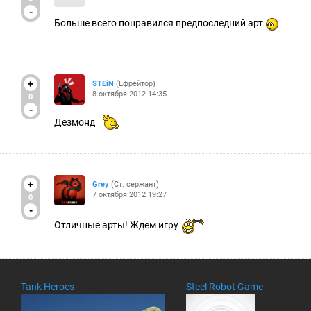
-
Больше всего понравился предпоследний арт
+
STEiN
(Ефрейтор)
8 октября 2012 14:35
0
-
Дезмонд
+
Grey
(Ст. сержант)
7 октября 2012 19:27
0
-
Отличные арты! Ждем игру
Tank Heroes
Steel Robot Game