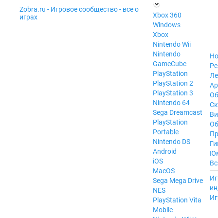
Zobra.ru - Игровое сообщество - все о
П
Xbox 360
играх
ла
Windows
т
Xbox
ф
ор
Nintendo Wii
м
Nintendo
Но
ы
GameCube
Ре
PlayStation
Ле
PlayStation 2
Ар
PlayStation 3
Об
Nintendo 64
С
Sega Dreamcast
Ви
PlayStation
Об
Portable
Пр
Nintendo DS
Ги
Android
Ю
iOS
Вс
MacOS
----
Иг
Sega Mega Drive
ин
NES
Иг
PlayStation Vita
Mobile