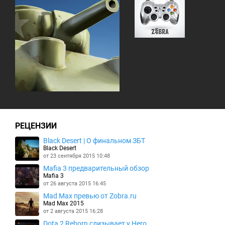
РЕЦЕНЗИИ
Black Desert | О финальном ЗБТ
Black Desert
от 23 сентября 2015 10:48
Mafia 3 предварительный обзор
Mafia 3
от 26 августа 2015 16:45
Mad Max превью от Zobra.ru
Mad Max 2015
от 2 августа 2015 16:28
Dota 2 Reborn слизывает у Hero...