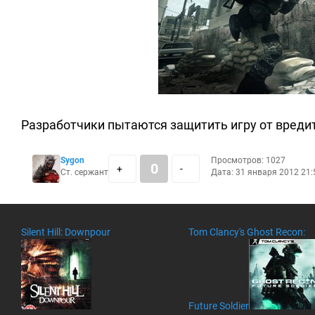
Разработчики пытаются защитить игру от вреди
Sygon
Просмотров: 1027
0
+
-
Ст. сержант
Дата: 31 января 2012 21:
Silent Hill: Downpour
Tom Clancy's Ghost Recon:
Future Soldier