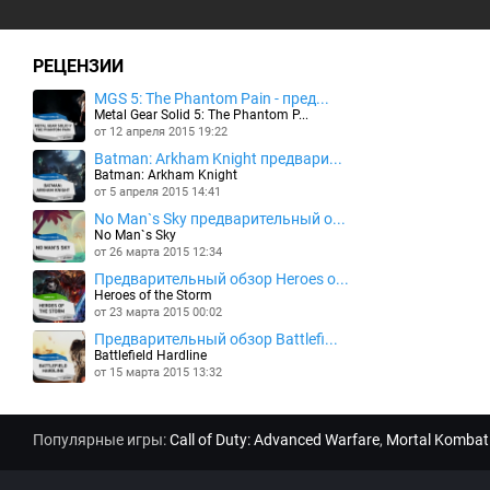
РЕЦЕНЗИИ
MGS 5: The Phantom Pain - пред...
Metal Gear Solid 5: The Phantom P...
от 12 апреля 2015 19:22
Batman: Arkham Knight предвари...
Batman: Arkham Knight
от 5 апреля 2015 14:41
No Man`s Sky предварительный о...
No Man`s Sky
от 26 марта 2015 12:34
Предварительный обзор Heroes o...
Heroes of the Storm
от 23 марта 2015 00:02
Предварительный обзор Battlefi...
Battlefield Hardline
от 15 марта 2015 13:32
Популярные игры:
Call of Duty: Advanced Warfare
,
Mortal Kombat