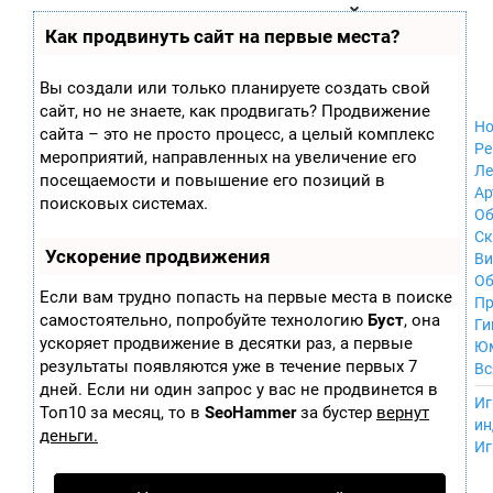
Zobra.ru - Игровое сообщество - все о
П
Как продвинуть сайт на первые места?
Xbox 360
играх
ла
Windows
т
Xbox
ф
Вы создали или только планируете создать свой
ор
Nintendo Wii
сайт, но не знаете, как продвигать? Продвижение
м
Nintendo
Но
ы
сайта – это не просто процесс, а целый комплекс
GameCube
Ре
мероприятий, направленных на увеличение его
PlayStation
Ле
посещаемости и повышение его позиций в
PlayStation 2
Ар
поисковых системах.
PlayStation 3
Об
Nintendo 64
С
Ускорение продвижения
Sega Dreamcast
Ви
PlayStation
Об
Если вам трудно попасть на первые места в поиске
Portable
Пр
самостоятельно, попробуйте технологию
Буст
, она
Nintendo DS
Ги
ускоряет продвижение в десятки раз, а первые
Android
Ю
iOS
результаты появляются уже в течение первых 7
Вс
MacOS
дней. Если ни один запрос у вас не продвинется в
----
Иг
Sega Mega Drive
Топ10 за месяц, то в
SeoHammer
за бустер
вернут
ин
NES
деньги.
Иг
PlayStation Vita
Mobile