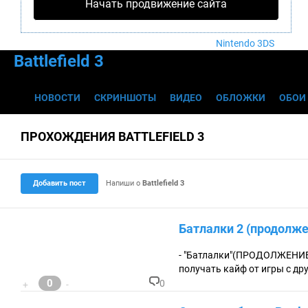
Nintendo Wii U
Начать продвижение сайта
PlayStation 4
Xbox One
Nintendo 3DS
Battlefield 3
НОВОСТИ
СКРИНШОТЫ
ВИДЕО
ОБЛОЖКИ
ОБОИ
ПРОХОЖДЕНИЯ BATTLEFIELD 3
Добавить пост
Напиши о
Battlefield 3
Батлалки 2 (продолжен
- "Батлалки"(ПРОДОЛЖЕНИЕ) 
получать кайф от игры с др
0
0
+
-
К
о