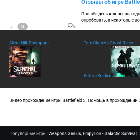
Отзывы об игре Battlefi
м
м
ен
Прошёл день как вышла одна
та
опробовать, а некоторые во
ри
0
6
+
-
ев
К
:
о
м
Silent Hill: Downpour
Tom Clancy's Ghost Recon:
м
ен
та
ри
ев
:
Future Soldier
Видео прохождение игры Battlefield 3. Помощь в прохождении Bat
Популярные игры:
Weapons Genius
,
Empyrion - Galactic Survival
,