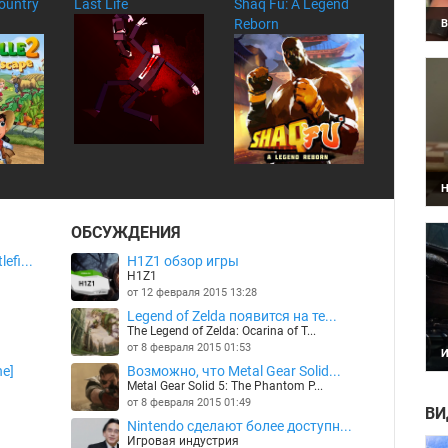
Country
Last Life
Shaq Fu: A Legend
Reborn
В
О
в
Н
Н
п
ОБСУЖДЕНИЯ
п
fi...
H1Z1 обзор игры
H1Z1
от 12 февраля 2015 13:28
Legend of Zelda появится на те...
The Legend of Zelda: Ocarina of T...
от 8 февраля 2015 01:53
И
К
e]
Возможно, что Metal Gear Solid...
п
Metal Gear Solid 5: The Phantom P...
B
от 8 февраля 2015 01:49
ВИ
Nintendo сделают более доступн...
Игровая индустрия