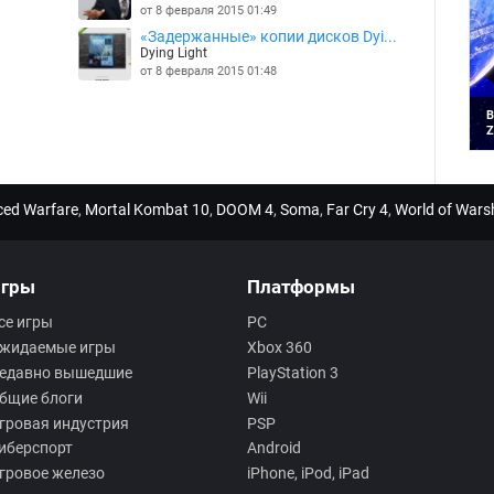
от 8 февраля 2015 01:49
«Задержанные» копии дисков Dyi...
Dying Light
от 8 февраля 2015 01:48
В
Z
П
п
н
и
nced Warfare
,
Mortal Kombat 10
,
DOOM 4
,
Soma
,
Far Cry 4
,
World of Wars
гры
Платформы
се игры
PC
жидаемые игры
Xbox 360
едавно вышедшие
PlayStation 3
бщие блоги
Wii
гровая индустрия
PSP
иберспорт
Android
гровое железо
iPhone, iPod, iPad