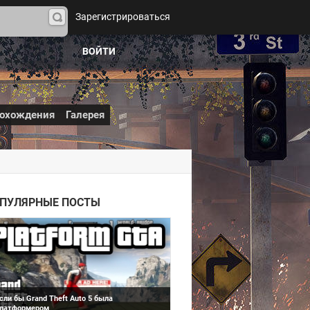
Зарегистрироваться
На
йти
ВОЙТИ
охождения
Галерея
Grand Theft Auto 5
ПУЛЯРНЫЕ ПОСТЫ
сли бы Grand Theft Auto 5 была
латформером