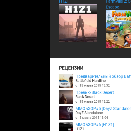
H1Z1
FarmVille 2: 
Escape
РЕЦЕНЗИИ
Предварительный обзор Battle
Battlefield Hardline
от 15 марта 2015 13:32
Превью Black Desert
Black Desert
от 15 марта 2015 13:22
MMOБЗОР#5 [DayZ Standalon
DayZ Standalone
от 5 марта 2015 13:04
MMOБЗОР#6 [H1Z1]
H1Z1