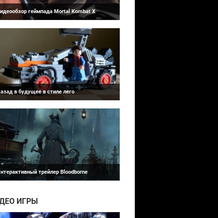
идеообзор геймпада Mortal Kombat X
Игровая индустрия
бзор проводного геймпада приуроченного к
ыходу файтинга Mortal Kombat X.
азад в будущее в стиле лего
Bloodborne
а Youtube канале Macro Lego Universe
оявилась лего версия одной из сцен
ервого фильма трилогии Наза...
нтерактивный трейлер Bloodborne
омпания From Software предлагает игрокам
осмотреть интерактивный трейлер
loodborne.
ДЕО ИГРЫ