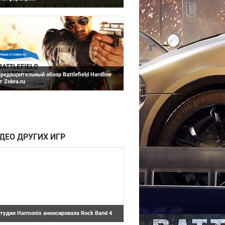
Battlefield Hardline
ебята с Youtube канала 8-BIT BASTARD
делали занимательный ролик, в
редварительный обзор Battlefield Hardline
т Zobra.ru
дна из основных проблем любой
олгоиграющей серии заключается в
остепенном увядании и отмирании некогда
нтересных и...
Игровое железо
ДЕО ДРУГИХ ИГР
тудия Harmonix анонсировала Rock Band 4
Игровое железо
тудия Harmonix анонсировала четвертую