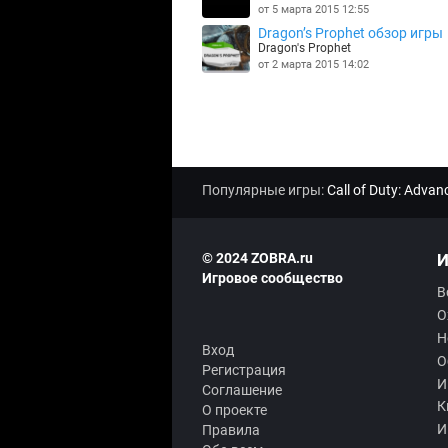
от 5 марта 2015 12:55
Dragon’s Prophet обзор игры
Dragon's Prophet
от 2 марта 2015 14:02
Популярные игры:
Call of Duty: Adva
© 2024 ZOBRA.ru
И
Игровое сообщество
В
О
Н
Вход
О
Регистрация
И
Соглашение
К
О проекте
И
Правила