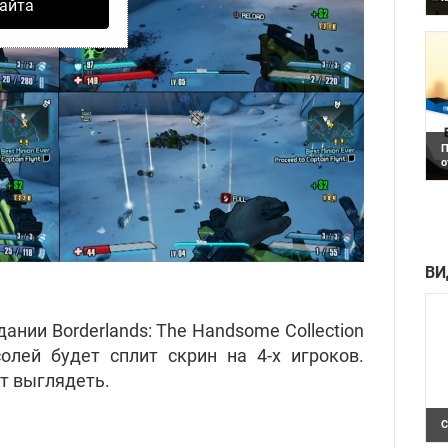
айта
Р
с
П
о
О
д
п
и
ВИ
дании Borderlands: The Handsome Collection
олей будет сплит скрин на 4-х игроков.
ет выглядеть.
С
С