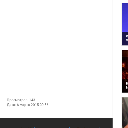
ч
B
О
V
К
с
G
Н
I
Р
п
о
Просмотров: 143
Дата: 6 марта 2015 09:56