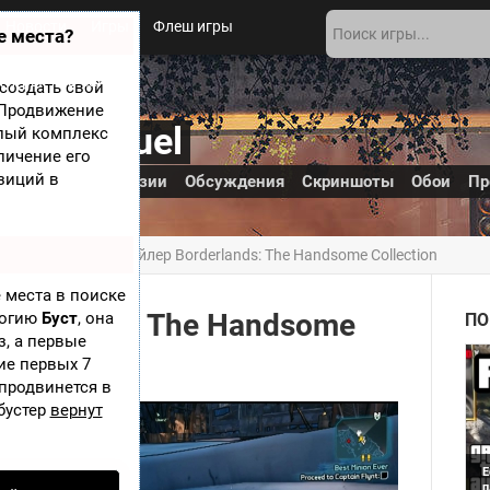
Новости
Игры
Флеш игры
е места?
 игры
О сайте
создать свой
? Продвижение
 Pre-Sequel
елый комплекс
личение его
зиций в
азработке
Рецензии
Обсуждения
Скриншоты
Обои
Пр
-Sequel
» Новый трейлер Borderlands: The Handsome Collection
 места в поиске
rderlands: The Handsome
логию
Буст
, она
ПО
з, а первые
ие первых 7
 продвинется в
бустер
вернут
Е
п