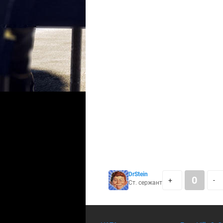
DrStein
0
+
-
Ст. сержант