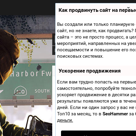
Zobra.ru - Игровое сообщество -
все о играх
Как продвинуть сайт на первы
П
ла
т
Мини
Вы создали или только планируете 
ф
сайт, но не знаете, как продвигать
ор
Borderlands: The
сайта – это не просто процесс, а ц
м
ы
мероприятий, направленных на уве
посещаемости и повышение его по
Новости
Видео
Дополнения
В р
поисковых системах.
Ускорение продвижения
Zobra.ru
»
Игры
»
Borderlands: The Pre
Если вам трудно попасть на первые
Новый трейлер Bo
самостоятельно, попробуйте техно
ускоряет продвижение в десятки ра
Collection
результаты появляются уже в течен
дней. Если ни один запрос у вас не
Топ10 за месяц, то в
SeoHammer
за 
деньги.