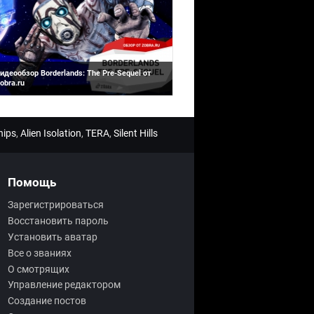
идеообзор Borderlands: The Pre-Sequel от
obra.ru
очти два года после выхода Borderlands 2
оклонники игры терпеливо ждали ответа на
аболевшие вопросы. В первую очередь
гроков интересовала истори...
hips
,
Alien Isolation
,
TERA
,
Silent Hills
Помощь
Зарегистрироваться
Восстановить пароль
Установить аватар
Все о званиях
О смотрящих
Управление редактором
Создание постов