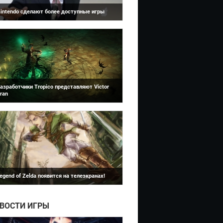
intendo сделают более доступные игры
Victor Vran
есплатные пробные версии, демки и
аздачи игр - больше доступности для 3DS!
азработчики Tropico представляют Victor
ran
The Legend of Zelda: Ocarina of Time
aemimont Games в сотрудничестве с
здателем EuroVideo этим летом запустят
овую экшен-РПГ игру Victor Vran.
egend of Zelda появится на телеэкранах!
he Legend of Zelda, одна из самых
опулярных видеоигр всего времени, станет
елевизионным сериалом на Netflix.
ВОСТИ ИГРЫ