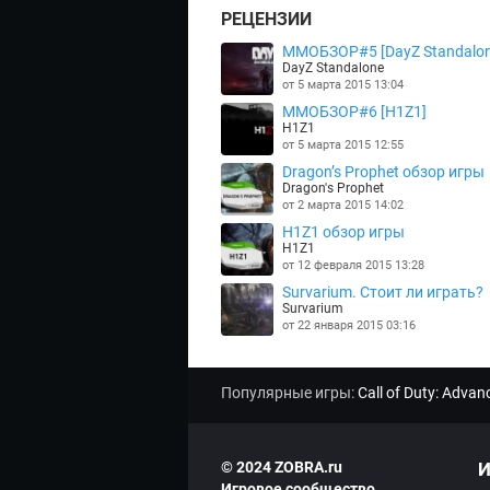
РЕЦЕНЗИИ
MMOБЗОР#5 [DayZ Standalon
DayZ Standalone
от 5 марта 2015 13:04
MMOБЗОР#6 [H1Z1]
H1Z1
от 5 марта 2015 12:55
Dragon’s Prophet обзор игры
Dragon's Prophet
от 2 марта 2015 14:02
H1Z1 обзор игры
H1Z1
от 12 февраля 2015 13:28
Survarium. Стоит ли играть?
Survarium
от 22 января 2015 03:16
Популярные игры:
Call of Duty: Adva
© 2024 ZOBRA.ru
И
Игровое сообщество