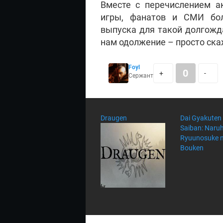
Вместе с перечислением а
игры, фанатов и СМИ бол
выпуска для такой долгожд
нам одолжение – просто ска
Foyl
0
+
-
Сержант
Draugen
Dai Gyakuten
Saiban: Naru
Ryuunosuke 
Bouken