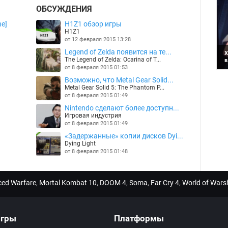
ОБСУЖДЕНИЯ
e]
H1Z1 обзор игры
H1Z1
от 12 февраля 2015 13:28
Legend of Zelda появится на те...
Х
The Legend of Zelda: Ocarina of T...
в
К
от 8 февраля 2015 01:53
в
Возможно, что Metal Gear Solid...
н
Metal Gear Solid 5: The Phantom P...
от 8 февраля 2015 01:49
Nintendo сделают более доступн...
Игровая индустрия
от 8 февраля 2015 01:49
«Задержанные» копии дисков Dyi...
Dying Light
от 8 февраля 2015 01:48
nced Warfare
,
Mortal Kombat 10
,
DOOM 4
,
Soma
,
Far Cry 4
,
World of Wars
гры
Платформы