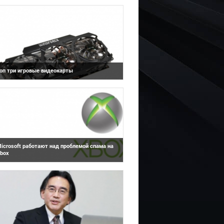
исковых копий Dying Light будут задержаны
а месяц в большинстве стран, стало
юрпр...
оп три игровые видеокарты
Игровое железо
оманда Zobra.ru предлагает Вашему
ниманию топ три лучших игровых
идеокарт. Свой выбор мы дела...
icrosoft работают над проблемой спама на
box
Игровая индустрия
сли вы пользователь Xbox, то вы, скорее
сего, уже заметили недавний приток спам-
ообщений, которые вы ранее не получал...