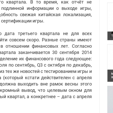
го квартала. В то время, как отчёт не
д
н
 подлинной информации о выходе игры,
с
обность свежая китайская локализация,
и сертификации игры.
о дата третьего квартала не для всех
Т
йти совсем скоро. Разные страны имеют
К
в
 в отношении финансовых лет. Согласно
в
вартала заканчивается 30 сентября 2014
ределение их финансового года следующее:
юля по сентябрь, Q3 с октября по декабрь,
 из тех же новостей с тестированием игры и
M
а (который кстати действителен с апреля
X
Е
е должна выходить вне рамок весны этого
в
с
скромный вывод, что целевым окном для
й квартал, а конкретнее – дата с апреля