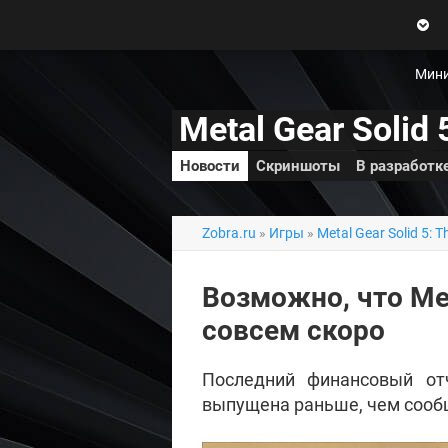
Zobra.ru - Игровое сообщество -
все о играх
П
ла
т
Мини
ф
ор
Metal Gear Solid
м
ы
Новости
Скриншоты
В разработк
Zobra.ru
»
Игры
»
Metal Gear Solid 5: 
Возможно, что Met
совсем скоро
Последний финансовый от
выпущена раньше, чем сооб