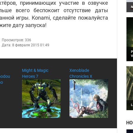
ктёров, принимающих участие в озвучке
N
ьше всего беспокоит отсутствие даты
Б
р
анной игры. Konami, сделайте пожалуйста
жите дату запуска!
Просмотров: 336
Дата: 8 февраля 2015 01:49
Р
V
H
и
н
Might & Magic
Xenoblade
hodou
Heroes 7
Chronicles X
no
L
T
п
т
НО