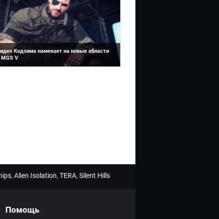
идео Кодзима намекает на новые области
 MGS V
одзима тот ещё любитель подразнить
збудораженных поклонников Metal Gear
овыми скриншотами и загадками.
hips
,
Alien Isolation
,
TERA
,
Silent Hills
Помощь