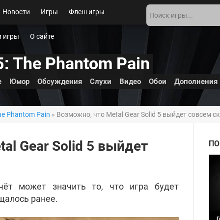
Новости
Игры
Флеш игры
 игры
О сайте
 5: The Phantom Pain
е
Юмор
Обсуждения
Слухи
Видео
Обои
Дополнения
The Phantom Pain
» Возможно, что Metal Gear Solid 5 выйдет совсем с
al Gear Solid 5 выйдет
ПО
чёт может значить то, что игра будет
щалось ранее.
Г