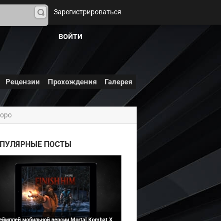
Зарегистрироваться
На
йти
ВОЙТИ
Рецензии
Прохождения
Галерея
коро
Mortal Kombat 10 (X)
ПУЛЯРНЫЕ ПОСТЫ
еймплей мобильной версии Mortal Kombat X