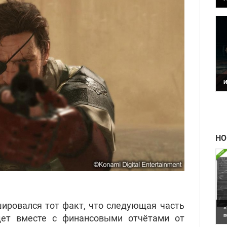
Р
п
ф
И
Н
B
НО
ировался тот факт, что следующая часть
«
п
йдет вместе с финансовыми отчётами от
П