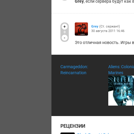
Grey
, если сервера будут как 
+
Grey
(Ст. сержант)
30 августа 2011 16:46
0
-
Это отличная новость. Игры в
Carmageddon:
Aliens: Coloni
Reincarnation
Marines
РЕЦЕНЗИИ