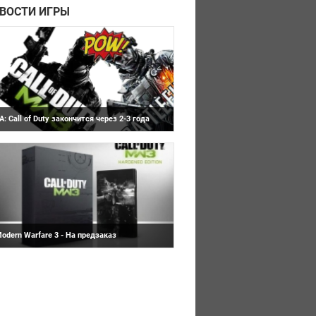
ВОСТИ ИГРЫ
A: Call of Duty закончится через 2-3 года
ерному пиару между EA и Activision не
идно конца. Пока разработчики из DICE и
nfinity Ward приняли более дипломатический
одход, их издатели не пре...
odern Warfare 3 - На предзаказ
ервис цифровой дистрибуции Steam начал
ринимать предзаказы на Call of Duty:
odern Warfare 3. Спустить $60 на осенний
локбастер можно здесь. Anyone...