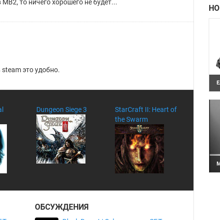
в МВ2, то ничего хорошего не будет...
НО
 steam это удобно.
E
Ч
в
I
al
Dungeon Siege 3
StarCraft II: Heart of
п
the Swarm
M
С
п
M
б
ОБСУЖДЕНИЯ