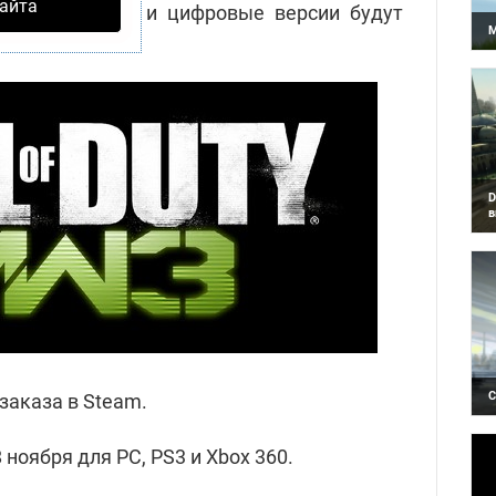
айта
 И розничные, и цифровые версии будут
М
И
в
д
D
в
Н
м
и
C
заказа в Steam.
Т
з
D
 ноября для PC, PS3 и Xbox 360.