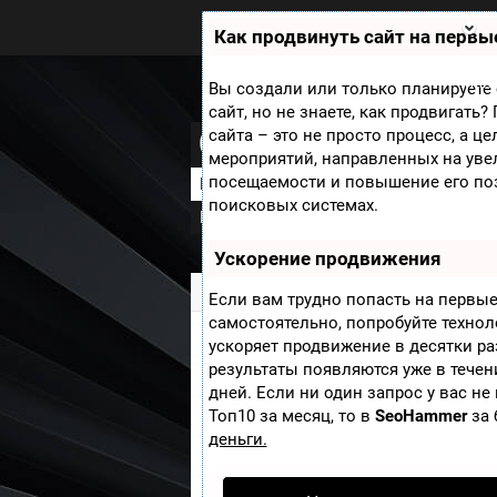
Zobra.ru - Игровое сообщество -
все о играх
Как продвинуть сайт на первы
П
ла
т
Мини
Вы создали или только планируете 
ф
сайт, но не знаете, как продвигать
ор
Call of Duty: Mod
сайта – это не просто процесс, а ц
м
ы
мероприятий, направленных на уве
посещаемости и повышение его по
Новости
Скриншоты
Видео
Арт
поисковых системах.
Галерея
Ускорение продвижения
Zobra.ru
»
Игры
»
Call of Duty: Modern
Если вам трудно попасть на первые
самостоятельно, попробуйте техно
ускоряет продвижение в десятки ра
Call of Duty: Mode
результаты появляются уже в течен
использовать Ste
дней. Если ни один запрос у вас не
Топ10 за месяц, то в
SeoHammer
за 
деньги.
Valve подтвердила, что шут
использовать Steamworks.
Т