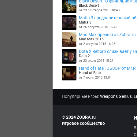
Black Desert | О финальном З
Black Desert
от 23 сентября 2015 10:48
Mafia 3 предварительный об
Mafia 3
от 26 августа 2015 16:45
Mad Max превью от Zobra.ru
Mad Max 2015
от 2 августа 2015 16:28
Dota 2 Reborn слизывает у He
Dota 2
от 23 июля 2015 15:21
Hand of Fate | ОБЗОР от Mr.R
Hand of Fate
от 7 июля 2015 13:04
Популярные игры:
Weapons Genius
,
E
© 2024 ZOBRA.ru
И
Игровое сообщество
В
О