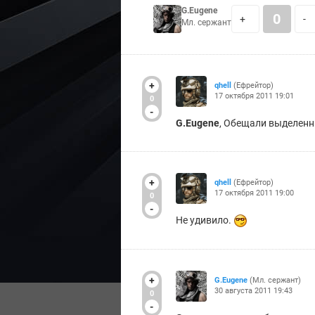
G.Eugene
0
+
-
Мл. сержант
+
qhell
(Ефрейтор)
17 октября 2011 19:01
0
-
G.Eugene
, Обещали выделенн
+
qhell
(Ефрейтор)
17 октября 2011 19:00
0
-
Не удивило.
+
G.Eugene
(Мл. сержант)
30 августа 2011 19:43
0
-