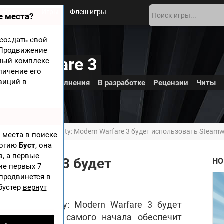
Новости
Игры
Флеш игры
е места?
 игры
О сайте
создать свой
? Продвижение
ern Warfare 3
елый комплекс
личение его
зиций в
Обложки
Дополнения
В разработке
Рецензии
Читы
 Warfare 3
» Call of Duty: Modern Warfare 3 будет использовать Steam
 места в поиске
логию
Буст
, она
з, а первые
rn Warfare 3 будет
НО
ие первых 7
amworks
 продвинется в
бустер
вернут
ер Call of Duty: Modern Warfare 3 будет
акже, Valve с самого начала обеспечит