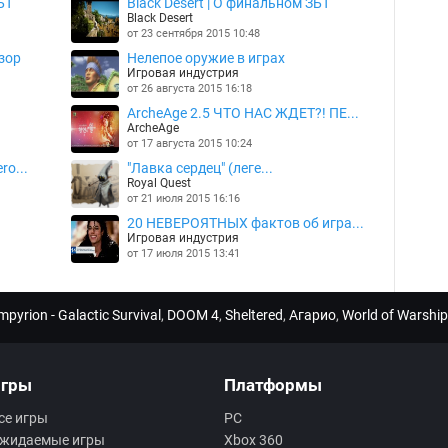
БТ
Black Desert | О финальном ЗБТ
Black Desert
от 23 сентября 2015 10:48
зор
Нелепое оружие в играх
Игровая индустрия
от 26 августа 2015 16:18
ArcheAge 2.5 ЧТО НАС ЖДЕТ?! ПЕ...
ArcheAge
от 17 августа 2015 10:24
ro...
"Лавка сердец" (леге...
Royal Quest
от 21 июля 2015 16:16
20 НЕВЕРОЯТНЫХ фактов об игра...
Игровая индустрия
от 17 июля 2015 13:41
mpyrion - Galactic Survival
,
DOOM 4
,
Sheltered
,
Агарио
,
World of Warship
гры
Платформы
се игры
PC
жидаемые игры
Xbox 360