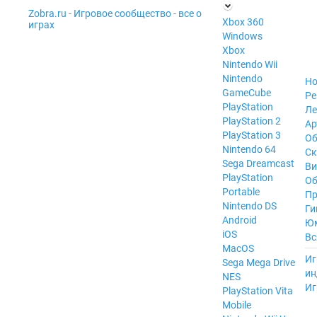
Zobra.ru - Игровое сообщество - все о
П
Xbox 360
играх
ла
Windows
т
Xbox
ф
ор
Nintendo Wii
м
Nintendo
Но
ы
GameCube
Ре
PlayStation
Ле
PlayStation 2
Ар
PlayStation 3
Об
Nintendo 64
С
Sega Dreamcast
Ви
PlayStation
Об
Portable
Пр
Nintendo DS
Ги
Android
Ю
iOS
Вс
MacOS
----
Иг
Sega Mega Drive
ин
NES
Иг
PlayStation Vita
Mobile