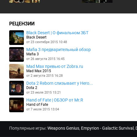
РЕЦЕНЗИИ
Black Desert | О финальном ЗБТ
Black Desert
от 23 сентября 2015 10:48
Mafia 3 предварительный обзор
Mafia 3
от 26 августа 2015 16:45
Mad Max превью от Zobra.ru
Mad Max 2015
от 2 августа 2015 16:28
Dota 2 Reborn слизывает у Hero...
Dota 2
от 23 июля 2015 15:21
Hand of Fate | ОБЗОР от Mr.R
Hand of Fate
от 7 июля 2015 13:04
Популярные игры:
Weapons Genius
,
Empyrion - Galactic Survival
,