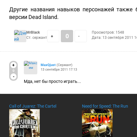
Другие названия навыков персонажей также 
версии Dead Island.
MrBlack
Просмотров: 1548
0
+
-
Ст. сержант
Дата:
13 сентября 2011 1
+
MaxQjust
(Сержант)
13 сентября 2011 17:13
0
-
Мда, нет бы просто играть...
Call of Juarez: The Cartel
Need for Speed: The Run