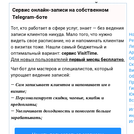
Zobra.ru - Игровое сообщество - все о
П
Сервис онлайн-записи на собственном
Xbox 360
играх
ла
Windows
Telegram-боте
т
Xbox
ф
ор
Nintendo Wii
Тот, кто работает в сфере услуг, знает — без ведения
м
Nintendo
записи клиентов никуда. Мало того, что нужно
Но
ы
GameCube
видеть свое расписание, но и напоминать клиентам
Ре
PlayStation
Ле
о визитах тоже. Нашли самый бюджетный и
PlayStation 2
Ар
оптимальный вариант:
сервис VisitTime.
PlayStation 3
Об
Для новых пользователей
первый месяц бесплатно
.
Nintendo 64
С
Чат-бот для мастеров и специалистов, который
Sega Dreamcast
Ви
упрощает ведение записей:
PlayStation
Об
Portable
Пр
Сам записывает клиентов и напоминает им о
—
Nintendo DS
Ги
визите;
Android
Ю
Персонализирует скидки, чаевые, кэшбэк и
—
iOS
Вс
предоплаты;
MacOS
----
Иг
Увеличивает доходимость и помогает больше
—
Sega Mega Drive
ин
зарабатывать;
NES
Иг
PlayStation Vita
Mobile