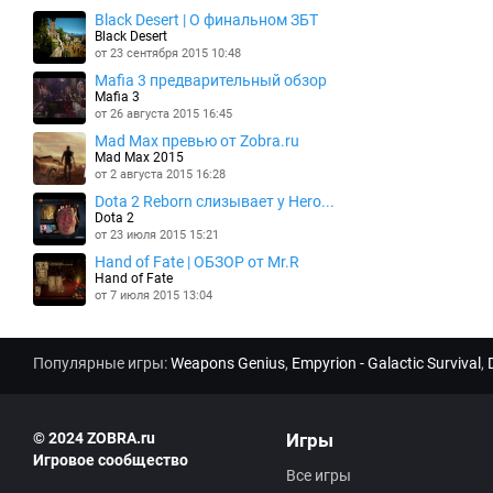
Black Desert | О финальном ЗБТ
Black Desert
от 23 сентября 2015 10:48
Mafia 3 предварительный обзор
Mafia 3
от 26 августа 2015 16:45
Mad Max превью от Zobra.ru
Mad Max 2015
от 2 августа 2015 16:28
Dota 2 Reborn слизывает у Hero...
Dota 2
от 23 июля 2015 15:21
Hand of Fate | ОБЗОР от Mr.R
Hand of Fate
от 7 июля 2015 13:04
Популярные игры:
Weapons Genius
,
Empyrion - Galactic Survival
,
© 2024 ZOBRA.ru
Игры
Игровое сообщество
Все игры