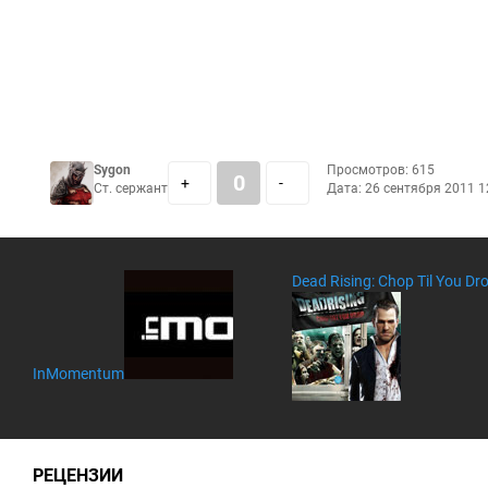
Sygon
Просмотров: 615
0
+
-
Ст. сержант
Дата:
26 сентября 2011 1
Dead Rising: Chop Til You Dr
InMomentum
РЕЦЕНЗИИ