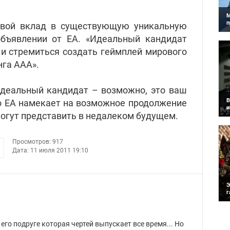
М
п
свой вклад в существующую уникальную
М
объявлении от ЕА. «Идеальный кандидат
в
ф
и стремиться создать геймплей мирового
с
га AAA».
 идеальный кандидат – возможно, это ваш
B
но ЕА намекает на возможное продолжение
и
могут представить в недалеком будущем.
К
н
в
в
Просмотров: 917
Дата:
11 июля 2011 19:10
Э
г
К
к
с
 его подруге которая чертей выпускает все время... Но