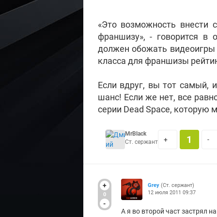
«Это возможность внести 
франшизу», - говорится в 
должен обожать видеоигры 
класса для франшизы рейтин
Если вдруг, вы тот самый,
шанс! Если же нет, все рав
серии Dead Space, которую 
MrBlack
1
+
-
Ст. сержант
+
Grey
(Ст. сержант)
12 июля 2011 09:37
0
-
А я во второй част застрял на