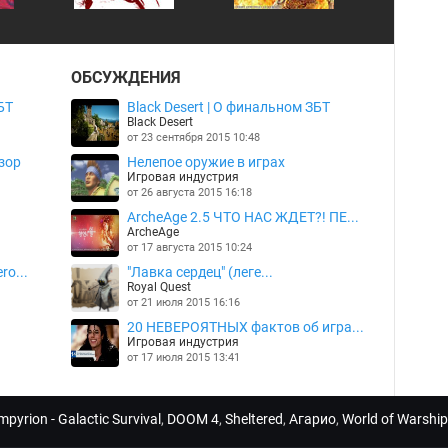
ОБСУЖДЕНИЯ
БТ
Black Desert | О финальном ЗБТ
Black Desert
от 23 сентября 2015 10:48
зор
Нелепое оружие в играх
Игровая индустрия
от 26 августа 2015 16:18
ArcheAge 2.5 ЧТО НАС ЖДЕТ?! ПЕ...
ArcheAge
от 17 августа 2015 10:24
ro...
"Лавка сердец" (леге...
Royal Quest
от 21 июля 2015 16:16
20 НЕВЕРОЯТНЫХ фактов об игра...
Игровая индустрия
от 17 июля 2015 13:41
mpyrion - Galactic Survival
,
DOOM 4
,
Sheltered
,
Агарио
,
World of Warship