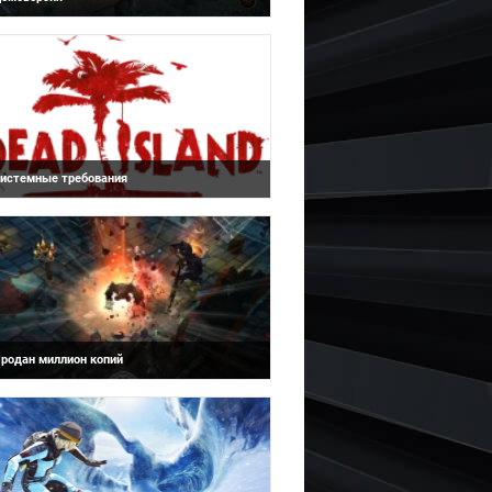
Dead Island
 сети появилась демоверсия игры Pirates of
lack Cove (Пираты Черной Бухты) от Nitro
ames. Издатель игры - Paradox Int...
истемные требования
Torchlight
 сервисе цифровой дистрибуции Steam
оявились минимальные и рекомендуемые
истемные требования предстоящего зомби-
утер...
родан миллион копий
SSX
влекательная ролевая игра от создателей
егендарной Diablo стала настоящим
ткровением для миллионов игроков по
сему м...