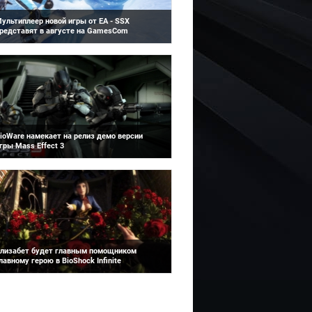
ультиплеер новой игры от ЕА - SSX
редставят в августе на GamesCom
Mass Effect 3
ультиплеер перезагрузки франшизы SSX
первые представят публике в Кельне на
естивале GamesCom. ЕА подтвердила
егодня...
ioWare намекает на релиз демо версии
гры Mass Effect 3
BioShock Infinite
ейси Хадсон (Casey Hudson) из BioWare
амекнул на потенциальный релиз демо
ерсии Mass Effect 3 до официального
ыхода...
лизабет будет главным помощником
лавному герою в BioShock Infinite
ен Левин (Ken Levine) объяснил в деталях,
акую роль будет играть Элизабет в новой
ерии BioShock Infinite. По его слов...