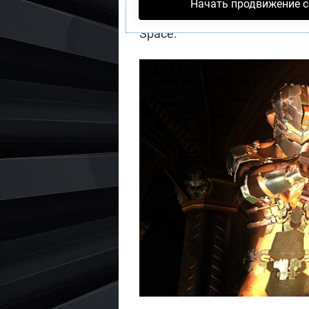
Начать продвижение с
аудио директора и VFX ху
Space.