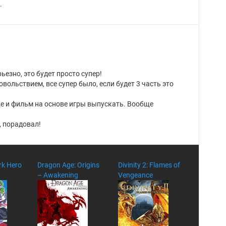
.
рьезно, это будет просто супер!
вольствием, все супер было, если будет 3 часть это
е и фильм на основе игры выпускать. Вообще
, порадовал!
rk Hero
Dragon Age: Origins
Divinity 2: Flames of
– Awakening
Vengeance