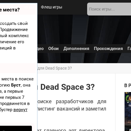
Новости
Игры
Флеш игры
е места?
 игры
О сайте
создать свой
? Продвижение
елый комплекс
личение его
зиций в
Скриншоты
Видео
Обои
Дополнения
Прохождения
Г
щет разработчиков для Dead Space 3?
 места в поиске
чиков для Dead Space 3?
логию
Буст
, она
В 
з, а первые
ие первых 7
 в очередном поиске разработчиков для
 продвинется в
с CVG провел листинг вакансий и заметил
бустер
вернут
ы.
но, что ЕА ищет главного арт директора,
Д