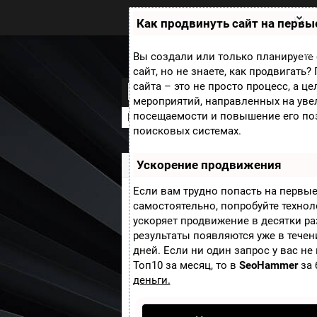
Zobra.ru - Игровое сообщество -
все о играх
Как продвинуть сайт на первы
П
ла
т
Мини
Вы создали или только планируете 
ф
сайт, но не знаете, как продвигать
ор
Dead Space 2
сайта – это не просто процесс, а ц
м
ы
мероприятий, направленных на уве
посещаемости и повышение его по
В разработке
Рецензии
Новости
поисковых системах.
Ускорение продвижения
Zobra.ru
»
Игры
»
Dead Space 2
» EA и
Если вам трудно попасть на первые
EA ищет разработ
самостоятельно, попробуйте техно
ускоряет продвижение в десятки ра
результаты появляются уже в течен
Electronic Arts заметили
дней. Если ни один запрос у вас не
франшизы Dead Space. Ресур
Топ10 за месяц, то в
SeoHammer
за 
некоторые интересные факт
деньги.
В листинге за 7 июля указа