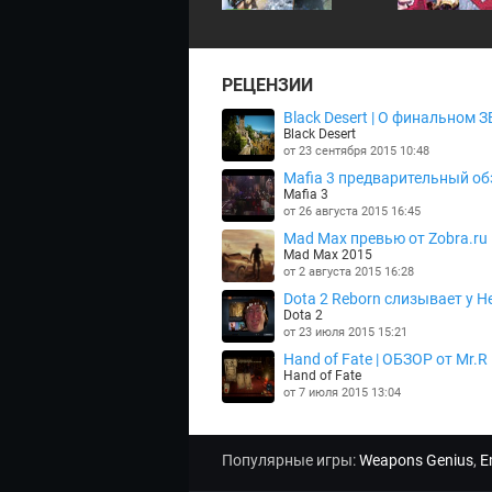
РЕЦЕНЗИИ
Black Desert | О финальном З
Black Desert
от 23 сентября 2015 10:48
Mafia 3 предварительный об
Mafia 3
от 26 августа 2015 16:45
Mad Max превью от Zobra.ru
Mad Max 2015
от 2 августа 2015 16:28
Dota 2 Reborn слизывает у He
Dota 2
от 23 июля 2015 15:21
Hand of Fate | ОБЗОР от Mr.R
Hand of Fate
от 7 июля 2015 13:04
Популярные игры:
Weapons Genius
,
E