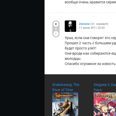
вообще очень нравится серия
+
Zemene
(Ст. сержант)
11 июля 2011 22:03
0
-
Ураа, если они говорят это се
Прошел 2 часть с большим удо
будет просто улет!
Они вроде как собираются ещ
молодцы.
Спасибо огромное за новость
Drakensang: The
Disgaea 2: Da
River оf Time
Days