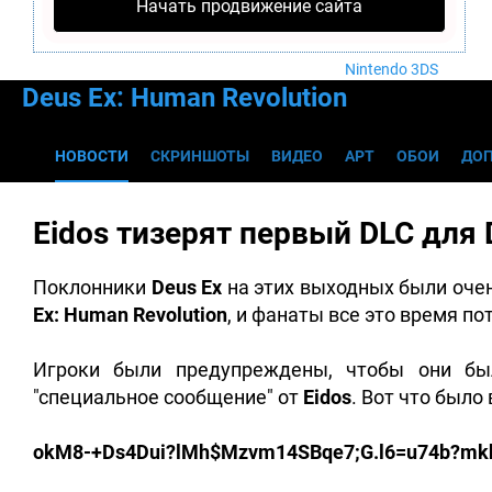
Nintendo Wii U
Начать продвижение сайта
PlayStation 4
Xbox One
Nintendo 3DS
Deus Ex: Human Revolution
НОВОСТИ
СКРИНШОТЫ
ВИДЕО
АРТ
ОБОИ
ДО
Eidos тизерят первый DLC для 
Поклонники
Deus Ex
на этих выходных были оче
Ex: Human Revolution
, и фанаты все это время по
Игроки были предупреждены, чтобы они бы
"специальное сообщение" от
Eidos
. Вот что было
okM8-+Ds4Dui?lMh$Mzvm14SBqe7;G.l6=u74b?mk