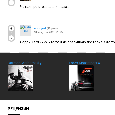
-
Читал про это, два дня назад.
+
maxqjust
(Сержант)
31 августа 2011 21:25
0
-
Сорри Картинку, что-то я не правильно поставил, Это т
Batman: Arkham City
Forza Motorsport 4
РЕЦЕНЗИИ