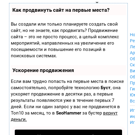
Zobra.ru - Игровое сообщество - все о
П
Как продвинуть сайт на первые места?
Xbox 360
играх
ла
Windows
т
Xbox
ф
Вы создали или только планируете создать свой
ор
Nintendo Wii
сайт, но не знаете, как продвигать? Продвижение
м
Nintendo
Но
ы
сайта – это не просто процесс, а целый комплекс
GameCube
Ре
мероприятий, направленных на увеличение его
PlayStation
Ле
посещаемости и повышение его позиций в
PlayStation 2
Ар
поисковых системах.
PlayStation 3
Об
Nintendo 64
С
Ускорение продвижения
Sega Dreamcast
Ви
PlayStation
Об
Если вам трудно попасть на первые места в поиске
Portable
Пр
самостоятельно, попробуйте технологию
Буст
, она
Nintendo DS
Ги
ускоряет продвижение в десятки раз, а первые
Android
Ю
iOS
результаты появляются уже в течение первых 7
Вс
MacOS
дней. Если ни один запрос у вас не продвинется в
----
Иг
Sega Mega Drive
Топ10 за месяц, то в
SeoHammer
за бустер
вернут
ин
NES
деньги.
Иг
PlayStation Vita
Mobile