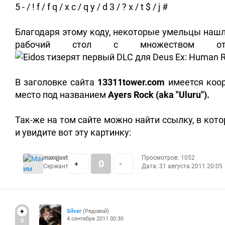
5 - / ! f / f q / x c / q y / d 3 / ? x / t $ / j #
Благодаря этому коду, некоторые умельцы наш
рабочий стол с множеством о
В заголовке сайта
13311tower.com
имеется коор
место под названием
Ayers Rock (aka "Uluru").
Так-же на том сайте можно найти ссылку, в кот
и увидите вот эту картинку:
maxqjust
Просмотров: 1052
0
+
-
Сержант
Дата:
31 августа 2011 20:05
+
Silver
(Рядовой)
4 сентября 2011 00:30
0