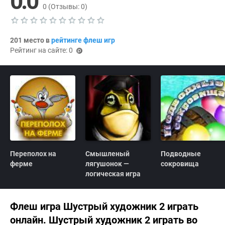
0.0
0
(Отзывы:
0
)
Т
е
201 место в
рейтинге флеш игр
к
Рейтинг на сайте: 0
у
(p
щ
oi
а
я
nts
о
)
ц
е
н
к
а
0
.
0
Переполох на
Смышленый
Подводные
ферме
лягушонок —
сокровища
логическая игра
Флеш игра Шустрый художник 2 играть
онлайн. Шустрый художник 2 играть во