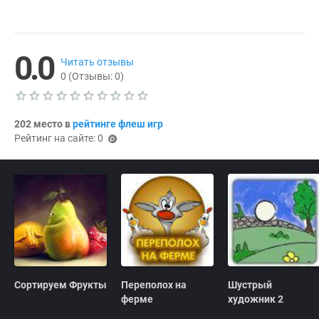
0.0
Читать отзывы
0
(Отзывы:
0
)
Т
е
202 место в
рейтинге флеш игр
к
Рейтинг на сайте: 0
у
(p
щ
oi
а
я
nts
о
)
ц
е
н
к
а
0
.
0
Сортируем Фрукты
Переполох на
Шустрый
ферме
художник 2