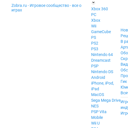
Zobra.ru - Игровое сообщество - все о
П
Xbox 360
играх
ла
PC
т
Xbox
ф
ор
Wii
м
Нов
GameCube
ы
Рец
PS
В р
PS2
Арт
PS3
Обо
Nintendo 64
Скр
Dreamcast
Вид
PSP
Обс
Nintendo DS
Про
Android
Гик
iPhone, iPod,
Юм
iPad
Вся
MacOS
------
Sega Mega Drive
Игр
NES
инд
PSP Vita
Игр
Mobile
Wii U