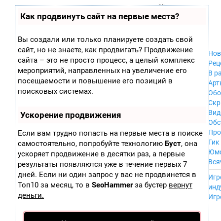
Zobra.ru - Игровое сообщество - все о
П
Как продвинуть сайт на первые места?
Xbox 360
играх
ла
PC
т
Xbox
ф
Вы создали или только планируете создать свой
ор
Wii
сайт, но не знаете, как продвигать? Продвижение
м
Нов
GameCube
сайта – это не просто процесс, а целый комплекс
ы
Рец
PS
мероприятий, направленных на увеличение его
В р
PS2
посещаемости и повышение его позиций в
Арт
PS3
поисковых системах.
Обо
Nintendo 64
Скр
Dreamcast
Вид
Ускорение продвижения
PSP
Обс
Nintendo DS
Про
Если вам трудно попасть на первые места в поиске
Android
Гик
самостоятельно, попробуйте технологию
Буст
, она
iPhone, iPod,
Юм
ускоряет продвижение в десятки раз, а первые
iPad
Вся
результаты появляются уже в течение первых 7
MacOS
------
дней. Если ни один запрос у вас не продвинется в
Sega Mega Drive
Игр
NES
Топ10 за месяц, то в
SeoHammer
за бустер
вернут
инд
PSP Vita
деньги.
Игр
Mobile
Wii U