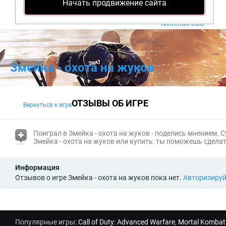
Начать продвижение сайта
PS4
Xbox One
Nintendo 3DS
Змейка - охота на жуков
ОТЗЫВЫ ОБ ИГРЕ
Вернуться к игре
(i)
Поиграл в Змейка - охота на жуков - поделись мнением. 
Змейка - охота на жуков или купить: ты поможешь сдела
Информация
Отзывов о игре Змейка - охота на жуков пока нет.
Авторизиру
Популярные игры:
Call of Duty: Advanced Warfare
,
Mortal Kombat