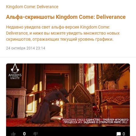
Kingdom Come: Deliverance
Альфа-скриншоты Kingdom Come: Deliverance
Недавно увидела свет альфа-версия Kingdom Come:
Deliverance, и ниже вы можете увидеть множество новых
скриншотов, отражающих текущий уровень графики.
24 октября 2014 23:14
0
0