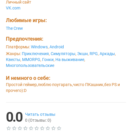
Личный сайт
VK.com
Любимые игры:
The Crew
Предпочтения:
Платформы:
Windows
,
Android
Жанры:
Приключения
,
Симуляторы
,
Экшн
,
RPG
,
Аркады
,
Квесты
,
MMORPG
,
Гонки
,
На выживание
,
Многопользовательские
И немного о себе:
Простой геймер,люблю поугарать,чисто ПКашник,без PS и 
прочего):D
0.0
Читать отзывы
0
(Отзывы:
0
)