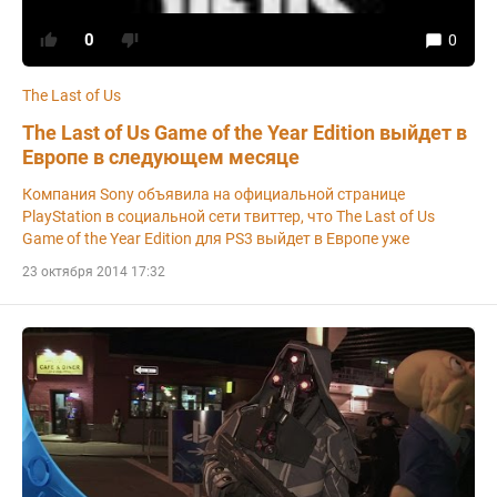
0
0
The Last of Us
The Last of Us Game of the Year Edition выйдет в
Европе в следующем месяце
Компания Sony объявила на официальной странице
PlayStation в социальной сети твиттер, что The Last of Us
Game of the Year Edition для PS3 выйдет в Европе уже
23 октября 2014 17:32