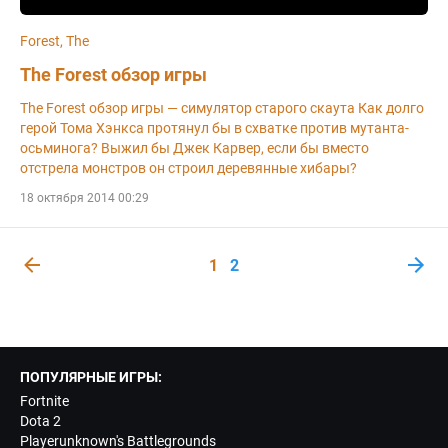
Forest, The
The Forest обзор игры
The Forest обзор игры — симулятор старого скаута Как долго
герой Тома Хэнкса протянул бы в схватке против мутанта-
осьминога? Выжил бы Джек Карвер, если бы вместо
отстрела монстров он строил деревянные хибары?
18 октября 2014 00:29
1
2
ПОПУЛЯРНЫЕ ИГРЫ:
Fortnite
Dota 2
Playerunknown's Battlegrounds