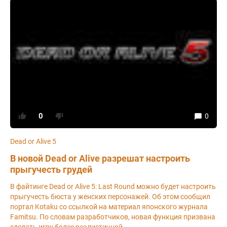
0
0
Dead or Alive 5
В новой Dead or Alive разрешат настроить
прыгучесть грудей
В файтинге Dead or Alive 5: Last Round можно будет настроить
прыгучесть бюста у женских персонажей. Об этом сообщил
портал Kotaku со ссылкой на материал японского журнала
Famitsu. По словам разработчиков, новая функция призвана
сделать игру более реалистичной.