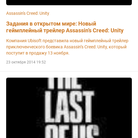
Assassin's Creed: Unity
Задания в открытом мире: Новый
геймплейный трейлер Assаssin’s Creed: Unity
Компания Ubisoft представила новый геймплейный трейлер
приключенческого боевика Assassin’s Creed: Unity, который
поступит в продажу 13 ноября.
23 октября 2014 19:52