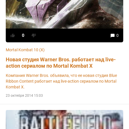
0
0
Mortal Kombat 10 (X)
Новая студия Warner Bros. работает над live-
action сериалом по Mortal Kombat X
Компания Warner Bros. объявила, что ее новая студия Blue
Ribbon Content работает над live-action сериалом по Mortal
Kombat X.
23 октября 2014 15:03