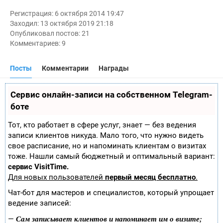
Т
е
Регистрация: 6 октября 2014 19:47
к
Заходил: 13 октября 2019 21:18
у
Опубликовал постов: 21
щ
а
Комментариев: 9
я
о
ц
Посты
Комментарии
Награды
е
н
к
Сервис онлайн-записи на собственном Telegram-
а
боте
0
.
0
Тот, кто работает в сфере услуг, знает — без ведения
записи клиентов никуда. Мало того, что нужно видеть
свое расписание, но и напоминать клиентам о визитах
тоже. Нашли самый бюджетный и оптимальный вариант:
сервис VisitTime.
Для новых пользователей
первый месяц бесплатно
.
Чат-бот для мастеров и специалистов, который упрощает
ведение записей:
Сам записывает клиентов и напоминает им о визите;
—