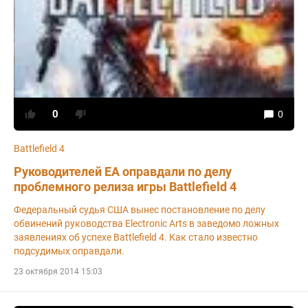
0
0
Battlefield 4
Руководителей ЕА оправдали по делу
проблемного релиза игры Battlefield 4
Федеральный судья США вынес постановление по делу
обвинений руководства Electronic Arts в заведомо ложных
заявлениях об успехе Battlefield 4. Как стало известно
подсудимых оправдали.
23 октября 2014 15:03