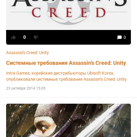
0
0
Assassin's Creed: Unity
Системные требования Assassin’s Creed: Unity
Intra Games, корейские дистрибьюторы Ubisoft Korea,
опубликовали системные требования Assassin’s Creed: Unity.
23 октября 2014 15:05